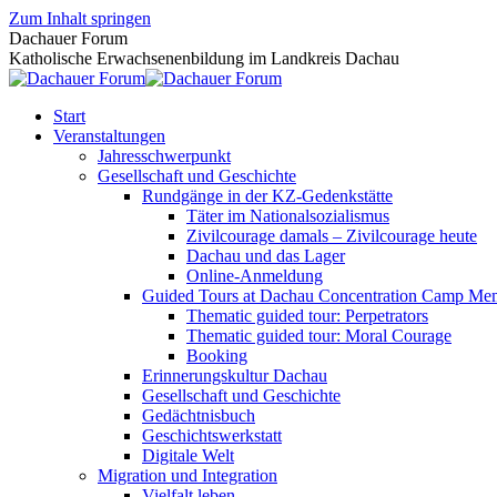
Zum Inhalt springen
Dachauer Forum
Katholische Erwachsenenbildung im Landkreis Dachau
Start
Veranstaltungen
Jahresschwerpunkt
Gesellschaft und Geschichte
Rundgänge in der KZ-Gedenkstätte
Täter im Nationalsozialismus
Zivilcourage damals – Zivilcourage heute
Dachau und das Lager
Online-Anmeldung
Guided Tours at Dachau Concentration Camp Mem
Thematic guided tour: Perpetrators
Thematic guided tour: Moral Courage
Booking
Erinnerungskultur Dachau
Gesellschaft und Geschichte
Gedächtnisbuch
Geschichtswerkstatt
Digitale Welt
Migration und Integration
Vielfalt leben