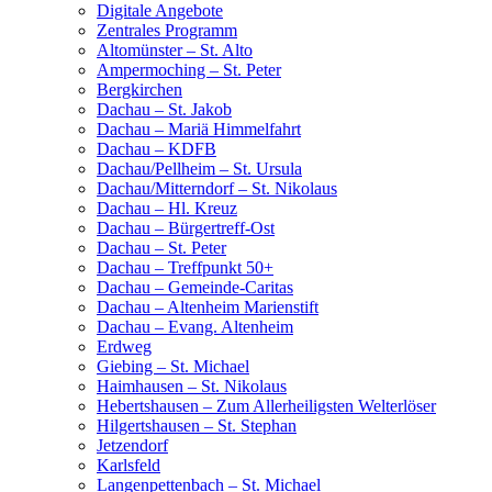
Digitale Angebote
Zentrales Programm
Altomünster – St. Alto
Ampermoching – St. Peter
Bergkirchen
Dachau – St. Jakob
Dachau – Mariä Himmelfahrt
Dachau – KDFB
Dachau/Pellheim – St. Ursula
Dachau/Mitterndorf – St. Nikolaus
Dachau – Hl. Kreuz
Dachau – Bürgertreff-Ost
Dachau – St. Peter
Dachau – Treffpunkt 50+
Dachau – Gemeinde-Caritas
Dachau – Altenheim Marienstift
Dachau – Evang. Altenheim
Erdweg
Giebing – St. Michael
Haimhausen – St. Nikolaus
Hebertshausen – Zum Allerheiligsten Welterlöser
Hilgertshausen – St. Stephan
Jetzendorf
Karlsfeld
Langenpettenbach – St. Michael