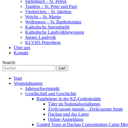
Sielenbach – St. Petrus
Tandern – St. Peter und Paul
Vierkirchen – St. Jakobus
Weichs – St. Martin
Wollomoos – St. Bartholomäus
Katholische Jugendstelle
Katholische Landvolkbewegung
Junges Landvolk
KLVHS Petersberg
Über uns
Kontakt
Search:
Start
Veranstaltungen
Jahresschwerpunkt
Gesellschaft und Geschichte
Rundgänge in der KZ-Gedenkstätte
Täter im Nationalsozialismus
Zivilcourage damals – Zivilcourage heute
Dachau und das Lager
Online-Anmeldung
Guided Tours at Dachau Concentration Camp Mem