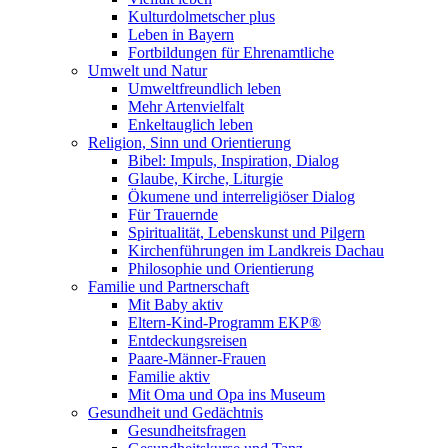
Kulturdolmetscher plus
Leben in Bayern
Fortbildungen für Ehrenamtliche
Umwelt und Natur
Umweltfreundlich leben
Mehr Artenvielfalt
Enkeltauglich leben
Religion, Sinn und Orientierung
Bibel: Impuls, Inspiration, Dialog
Glaube, Kirche, Liturgie
Ökumene und interreligiöser Dialog
Für Trauernde
Spiritualität, Lebenskunst und Pilgern
Kirchenführungen im Landkreis Dachau
Philosophie und Orientierung
Familie und Partnerschaft
Mit Baby aktiv
Eltern-Kind-Programm EKP®
Entdeckungsreisen
Paare-Männer-Frauen
Familie aktiv
Mit Oma und Opa ins Museum
Gesundheit und Gedächtnis
Gesundheitsfragen