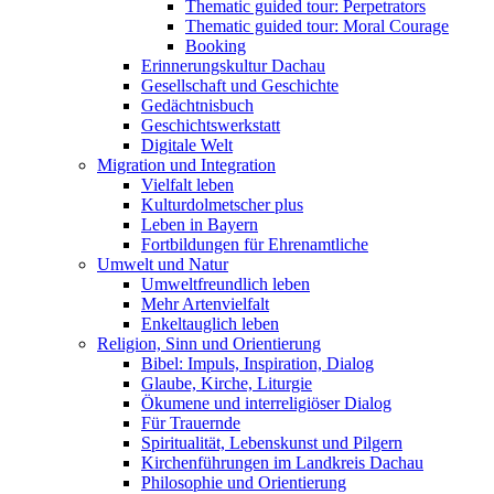
Thematic guided tour: Perpetrators
Thematic guided tour: Moral Courage
Booking
Erinnerungskultur Dachau
Gesellschaft und Geschichte
Gedächtnisbuch
Geschichtswerkstatt
Digitale Welt
Migration und Integration
Vielfalt leben
Kulturdolmetscher plus
Leben in Bayern
Fortbildungen für Ehrenamtliche
Umwelt und Natur
Umweltfreundlich leben
Mehr Artenvielfalt
Enkeltauglich leben
Religion, Sinn und Orientierung
Bibel: Impuls, Inspiration, Dialog
Glaube, Kirche, Liturgie
Ökumene und interreligiöser Dialog
Für Trauernde
Spiritualität, Lebenskunst und Pilgern
Kirchenführungen im Landkreis Dachau
Philosophie und Orientierung