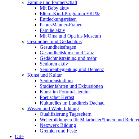
Familie und Partnerschaft
Mit Baby aktiv
Eltern-Kind-Programm EKP®
Entdeckungsreisen
Paare-Männer-Frauen
Familie aktiv
Mit Oma und Opa ins Museum
Gesundheit und Gedächtnis
Gesundheitsfragen
Gesundheitskurse und Tanz
Gedächtnistraining und mehr
Senioren aktiv
Seniorenbegleitung und Demenz
Kunst und Kultur
Seniorenstudium
Studienfahrten und Exkursionen
Kunst im Forum/Literatur
Poetischer Herbst
Kulturelles im Landkreis Dachau
Wissen und Weiterbildung
Qualifizierung Tageseltern
Weiterbildungen für Mitarbeiter*Innen und Refere
Netzwerk Bildung
Gremien und Feste
Orte