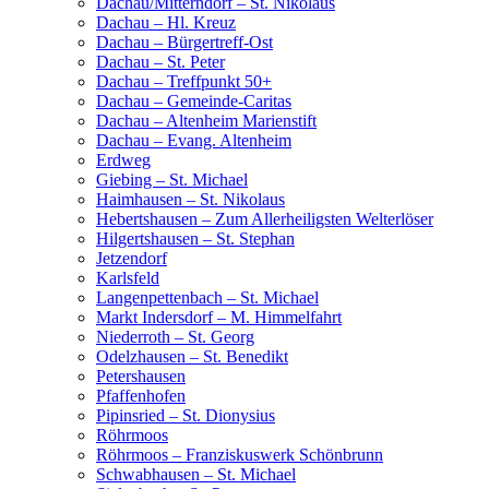
Dachau/Mitterndorf – St. Nikolaus
Dachau – Hl. Kreuz
Dachau – Bürgertreff-Ost
Dachau – St. Peter
Dachau – Treffpunkt 50+
Dachau – Gemeinde-Caritas
Dachau – Altenheim Marienstift
Dachau – Evang. Altenheim
Erdweg
Giebing – St. Michael
Haimhausen – St. Nikolaus
Hebertshausen – Zum Allerheiligsten Welterlöser
Hilgertshausen – St. Stephan
Jetzendorf
Karlsfeld
Langenpettenbach – St. Michael
Markt Indersdorf – M. Himmelfahrt
Niederroth – St. Georg
Odelzhausen – St. Benedikt
Petershausen
Pfaffenhofen
Pipinsried – St. Dionysius
Röhrmoos
Röhrmoos – Franziskuswerk Schönbrunn
Schwabhausen – St. Michael