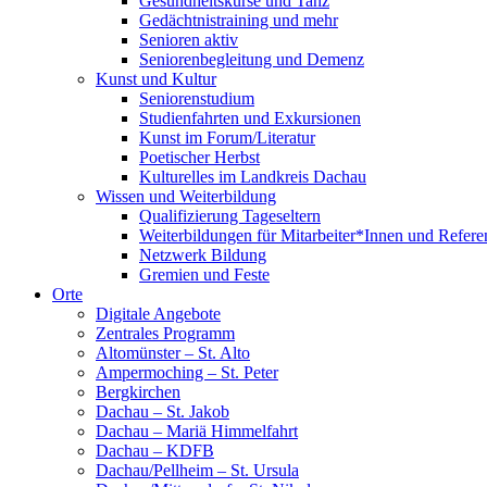
Gesundheitskurse und Tanz
Gedächtnistraining und mehr
Senioren aktiv
Seniorenbegleitung und Demenz
Kunst und Kultur
Seniorenstudium
Studienfahrten und Exkursionen
Kunst im Forum/Literatur
Poetischer Herbst
Kulturelles im Landkreis Dachau
Wissen und Weiterbildung
Qualifizierung Tageseltern
Weiterbildungen für Mitarbeiter*Innen und Refere
Netzwerk Bildung
Gremien und Feste
Orte
Digitale Angebote
Zentrales Programm
Altomünster – St. Alto
Ampermoching – St. Peter
Bergkirchen
Dachau – St. Jakob
Dachau – Mariä Himmelfahrt
Dachau – KDFB
Dachau/Pellheim – St. Ursula