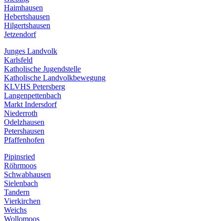
Haimhausen
Hebertshausen
Hilgertshausen
Jetzendorf
Junges Landvolk
Karlsfeld
Katholische Jugendstelle
Katholische Landvolkbewegung
KLVHS Petersberg
Langenpettenbach
Markt Indersdorf
Niederroth
Odelzhausen
Petershausen
Pfaffenhofen
Pipinsried
Röhrmoos
Schwabhausen
Sielenbach
Tandern
Vierkirchen
Weichs
Wollomoos