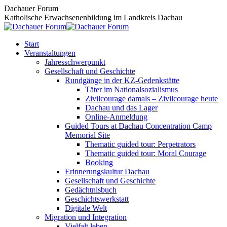
Zum
Dachauer Forum
Inhalt
Katholische Erwachsenenbildung im Landkreis Dachau
springen
Start
Veranstaltungen
Jahresschwerpunkt
Gesellschaft und Geschichte
Rundgänge in der KZ-Gedenkstätte
Täter im Nationalsozialismus
Zivilcourage damals – Zivilcourage heute
Dachau und das Lager
Online-Anmeldung
Guided Tours at Dachau Concentration Camp
Memorial Site
Thematic guided tour: Perpetrators
Thematic guided tour: Moral Courage
Booking
Erinnerungskultur Dachau
Gesellschaft und Geschichte
Gedächtnisbuch
Geschichtswerkstatt
Digitale Welt
Migration und Integration
Vielfalt leben