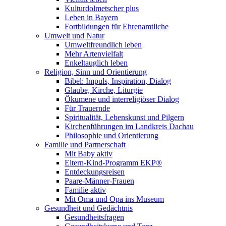
Kulturdolmetscher plus
Leben in Bayern
Fortbildungen für Ehrenamtliche
Umwelt und Natur
Umweltfreundlich leben
Mehr Artenvielfalt
Enkeltauglich leben
Religion, Sinn und Orientierung
Bibel: Impuls, Inspiration, Dialog
Glaube, Kirche, Liturgie
Ökumene und interreligiöser Dialog
Für Trauernde
Spiritualität, Lebenskunst und Pilgern
Kirchenführungen im Landkreis Dachau
Philosophie und Orientierung
Familie und Partnerschaft
Mit Baby aktiv
Eltern-Kind-Programm EKP®
Entdeckungsreisen
Paare-Männer-Frauen
Familie aktiv
Mit Oma und Opa ins Museum
Gesundheit und Gedächtnis
Gesundheitsfragen