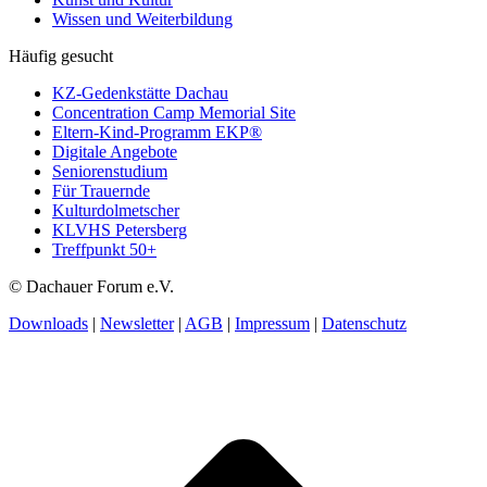
Wissen und Weiterbildung
Häufig gesucht
KZ-Gedenkstätte Dachau
Concentration Camp Memorial Site
Eltern-Kind-Programm EKP®
Digitale Angebote
Seniorenstudium
Für Trauernde
Kulturdolmetscher
KLVHS Petersberg
Treffpunkt 50+
© Dachauer Forum e.V.
Downloads
|
Newsletter
|
AGB
|
Impressum
|
Datenschutz
t
T