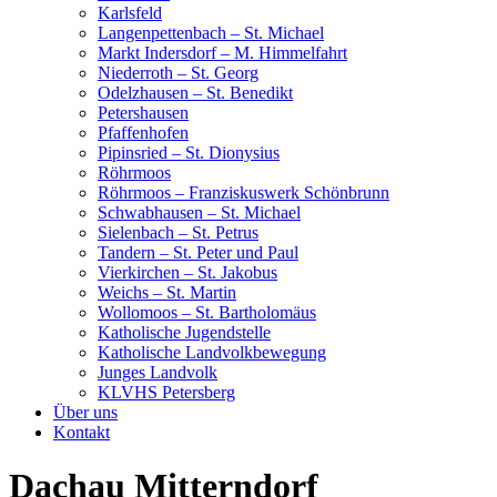
Karlsfeld
Langenpettenbach – St. Michael
Markt Indersdorf – M. Himmelfahrt
Niederroth – St. Georg
Odelzhausen – St. Benedikt
Petershausen
Pfaffenhofen
Pipinsried – St. Dionysius
Röhrmoos
Röhrmoos – Franziskuswerk Schönbrunn
Schwabhausen – St. Michael
Sielenbach – St. Petrus
Tandern – St. Peter und Paul
Vierkirchen – St. Jakobus
Weichs – St. Martin
Wollomoos – St. Bartholomäus
Katholische Jugendstelle
Katholische Landvolkbewegung
Junges Landvolk
KLVHS Petersberg
Über uns
Kontakt
Dachau Mitterndorf