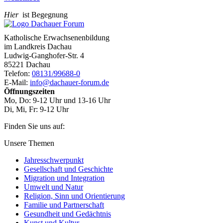
Hier
ist Begegnung
Katholische Erwachsenenbildung
im Landkreis Dachau
Ludwig-Ganghofer-Str. 4
85221 Dachau
Telefon:
08131/99688-0
E-Mail:
info@dachauer-forum.de
Öffnungszeiten
Mo, Do: 9-12 Uhr und 13-16 Uhr
Di, Mi, Fr: 9-12 Uhr
Finden Sie uns auf:
Facebook
YouTube
Newsletter
Unsere Themen
Jahresschwerpunkt
Gesellschaft und Geschichte
Migration und Integration
Umwelt und Natur
Religion, Sinn und Orientierung
Familie und Partnerschaft
Gesundheit und Gedächtnis
Kunst und Kultur