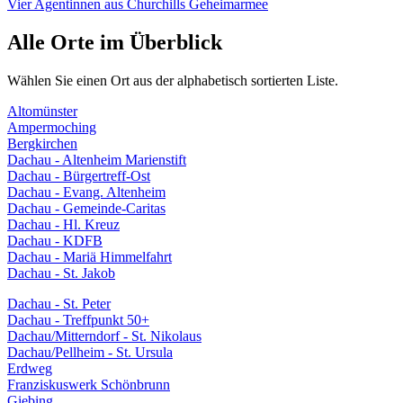
Vier Agentinnen aus Churchills Geheimarmee
Alle Orte im Überblick
Wählen Sie einen Ort aus der alphabetisch sortierten Liste.
Altomünster
Ampermoching
Bergkirchen
Dachau - Altenheim Marienstift
Dachau - Bürgertreff-Ost
Dachau - Evang. Altenheim
Dachau - Gemeinde-Caritas
Dachau - Hl. Kreuz
Dachau - KDFB
Dachau - Mariä Himmelfahrt
Dachau - St. Jakob
Dachau - St. Peter
Dachau - Treffpunkt 50+
Dachau/Mitterndorf - St. Nikolaus
Dachau/Pellheim - St. Ursula
Erdweg
Franziskuswerk Schönbrunn
Giebing