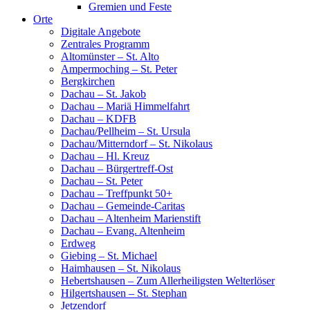
Gremien und Feste
Orte
Digitale Angebote
Zentrales Programm
Altomünster – St. Alto
Ampermoching – St. Peter
Bergkirchen
Dachau – St. Jakob
Dachau – Mariä Himmelfahrt
Dachau – KDFB
Dachau/Pellheim – St. Ursula
Dachau/Mitterndorf – St. Nikolaus
Dachau – Hl. Kreuz
Dachau – Bürgertreff-Ost
Dachau – St. Peter
Dachau – Treffpunkt 50+
Dachau – Gemeinde-Caritas
Dachau – Altenheim Marienstift
Dachau – Evang. Altenheim
Erdweg
Giebing – St. Michael
Haimhausen – St. Nikolaus
Hebertshausen – Zum Allerheiligsten Welterlöser
Hilgertshausen – St. Stephan
Jetzendorf