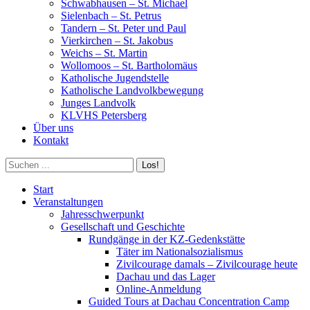
Schwabhausen – St. Michael
Sielenbach – St. Petrus
Tandern – St. Peter und Paul
Vierkirchen – St. Jakobus
Weichs – St. Martin
Wollomoos – St. Bartholomäus
Katholische Jugendstelle
Katholische Landvolkbewegung
Junges Landvolk
KLVHS Petersberg
Über uns
Kontakt
Search:
Start
Veranstaltungen
Jahresschwerpunkt
Gesellschaft und Geschichte
Rundgänge in der KZ-Gedenkstätte
Täter im Nationalsozialismus
Zivilcourage damals – Zivilcourage heute
Dachau und das Lager
Online-Anmeldung
Guided Tours at Dachau Concentration Camp