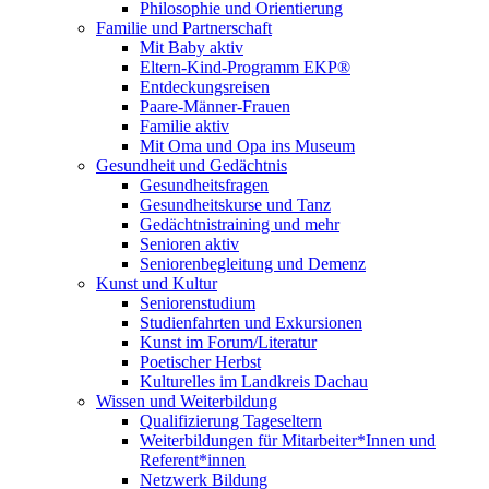
Philosophie und Orientierung
Familie und Partnerschaft
Mit Baby aktiv
Eltern-Kind-Programm EKP®
Entdeckungsreisen
Paare-Männer-Frauen
Familie aktiv
Mit Oma und Opa ins Museum
Gesundheit und Gedächtnis
Gesundheitsfragen
Gesundheitskurse und Tanz
Gedächtnistraining und mehr
Senioren aktiv
Seniorenbegleitung und Demenz
Kunst und Kultur
Seniorenstudium
Studienfahrten und Exkursionen
Kunst im Forum/Literatur
Poetischer Herbst
Kulturelles im Landkreis Dachau
Wissen und Weiterbildung
Qualifizierung Tageseltern
Weiterbildungen für Mitarbeiter*Innen und
Referent*innen
Netzwerk Bildung