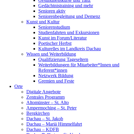
Gesundheitskurse und Tanz
Gedächtnistraining und mehr
Senioren aktiv
Seniorenbegleitung und Demenz
Kunst und Kultur
Seniorenstudium
Studienfahrten und Exkursionen
Kunst im Forum/Literatur
Poetischer Herbst
Kulturelles im Landkreis Dachau
Wissen und Weiterbildung
Qualifizierung Tageseltern
Weiterbildungen für Mitarbeiter*Innen und
Referent*innen
Netzwerk Bildung
Gremien und Feste
Orte
Digitale Angebote
Zentrales Programm
Altomünster – St. Alto
Ampermoching – St. Peter
Bergkirchen
Dachau – St. Jakob
Dachau – Mariä Himmelfahrt
Dachau – KDFB