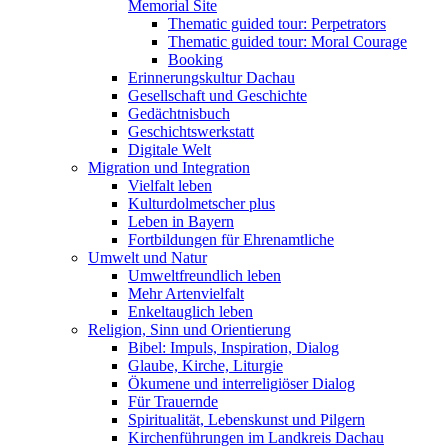
Memorial Site
Thematic guided tour: Perpetrators
Thematic guided tour: Moral Courage
Booking
Erinnerungskultur Dachau
Gesellschaft und Geschichte
Gedächtnisbuch
Geschichtswerkstatt
Digitale Welt
Migration und Integration
Vielfalt leben
Kulturdolmetscher plus
Leben in Bayern
Fortbildungen für Ehrenamtliche
Umwelt und Natur
Umweltfreundlich leben
Mehr Artenvielfalt
Enkeltauglich leben
Religion, Sinn und Orientierung
Bibel: Impuls, Inspiration, Dialog
Glaube, Kirche, Liturgie
Ökumene und interreligiöser Dialog
Für Trauernde
Spiritualität, Lebenskunst und Pilgern
Kirchenführungen im Landkreis Dachau