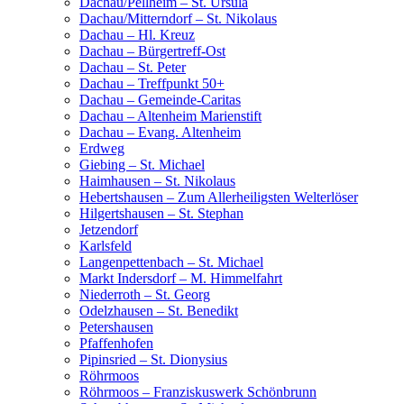
Dachau/Pellheim – St. Ursula
Dachau/Mitterndorf – St. Nikolaus
Dachau – Hl. Kreuz
Dachau – Bürgertreff-Ost
Dachau – St. Peter
Dachau – Treffpunkt 50+
Dachau – Gemeinde-Caritas
Dachau – Altenheim Marienstift
Dachau – Evang. Altenheim
Erdweg
Giebing – St. Michael
Haimhausen – St. Nikolaus
Hebertshausen – Zum Allerheiligsten Welterlöser
Hilgertshausen – St. Stephan
Jetzendorf
Karlsfeld
Langenpettenbach – St. Michael
Markt Indersdorf – M. Himmelfahrt
Niederroth – St. Georg
Odelzhausen – St. Benedikt
Petershausen
Pfaffenhofen
Pipinsried – St. Dionysius
Röhrmoos
Röhrmoos – Franziskuswerk Schönbrunn