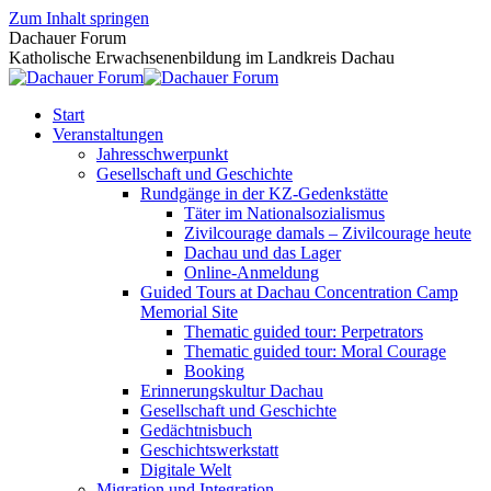
Zum Inhalt springen
Dachauer Forum
Katholische Erwachsenenbildung im Landkreis Dachau
Start
Veranstaltungen
Jahresschwerpunkt
Gesellschaft und Geschichte
Rundgänge in der KZ-Gedenkstätte
Täter im Nationalsozialismus
Zivilcourage damals – Zivilcourage heute
Dachau und das Lager
Online-Anmeldung
Guided Tours at Dachau Concentration Camp
Memorial Site
Thematic guided tour: Perpetrators
Thematic guided tour: Moral Courage
Booking
Erinnerungskultur Dachau
Gesellschaft und Geschichte
Gedächtnisbuch
Geschichtswerkstatt
Digitale Welt
Migration und Integration