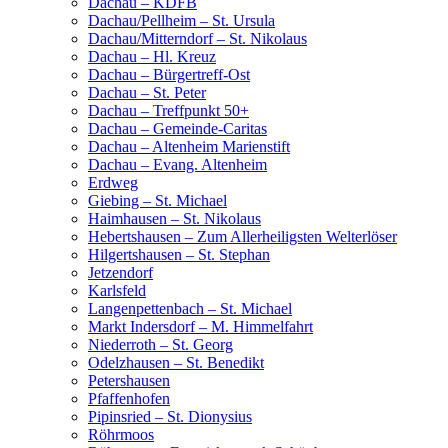
Dachau – KDFB
Dachau/Pellheim – St. Ursula
Dachau/Mitterndorf – St. Nikolaus
Dachau – Hl. Kreuz
Dachau – Bürgertreff-Ost
Dachau – St. Peter
Dachau – Treffpunkt 50+
Dachau – Gemeinde-Caritas
Dachau – Altenheim Marienstift
Dachau – Evang. Altenheim
Erdweg
Giebing – St. Michael
Haimhausen – St. Nikolaus
Hebertshausen – Zum Allerheiligsten Welterlöser
Hilgertshausen – St. Stephan
Jetzendorf
Karlsfeld
Langenpettenbach – St. Michael
Markt Indersdorf – M. Himmelfahrt
Niederroth – St. Georg
Odelzhausen – St. Benedikt
Petershausen
Pfaffenhofen
Pipinsried – St. Dionysius
Röhrmoos