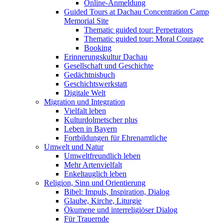
Online-Anmeldung
Guided Tours at Dachau Concentration Camp
Memorial Site
Thematic guided tour: Perpetrators
Thematic guided tour: Moral Courage
Booking
Erinnerungskultur Dachau
Gesellschaft und Geschichte
Gedächtnisbuch
Geschichtswerkstatt
Digitale Welt
Migration und Integration
Vielfalt leben
Kulturdolmetscher plus
Leben in Bayern
Fortbildungen für Ehrenamtliche
Umwelt und Natur
Umweltfreundlich leben
Mehr Artenvielfalt
Enkeltauglich leben
Religion, Sinn und Orientierung
Bibel: Impuls, Inspiration, Dialog
Glaube, Kirche, Liturgie
Ökumene und interreligiöser Dialog
Für Trauernde