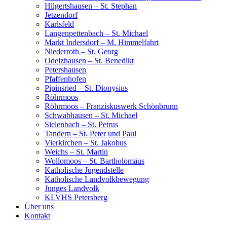
Hilgertshausen – St. Stephan
Jetzendorf
Karlsfeld
Langenpettenbach – St. Michael
Markt Indersdorf – M. Himmelfahrt
Niederroth – St. Georg
Odelzhausen – St. Benedikt
Petershausen
Pfaffenhofen
Pipinsried – St. Dionysius
Röhrmoos
Röhrmoos – Franziskuswerk Schönbrunn
Schwabhausen – St. Michael
Sielenbach – St. Petrus
Tandern – St. Peter und Paul
Vierkirchen – St. Jakobus
Weichs – St. Martin
Wollomoos – St. Bartholomäus
Katholische Jugendstelle
Katholische Landvolkbewegung
Junges Landvolk
KLVHS Petersberg
Über uns
Kontakt