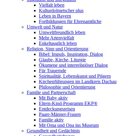
Vielfalt leben
Kulturdolmetscher plus
Leben in Bayern
Fortbildungen für Ehrenamtliche
Umwelt und Natur
Umweltfreundlich leben
Mehr Artenvielfalt
Enkeltauglich leben
Religion, Sinn und Orientierung
Bibel: Impuls, Inspiration, Dialog
Glaube, Kirche, Liturgie
Ökumene und interreligiöser Dialog
Für Trauernde
Spiritualität, Lebenskunst und Pilgern
Kirchenführungen im Landkreis Dachau
Philosophie und Orientierung
Familie und Partnerschaft
Mit Baby aktiv
Eltern-Kind-Programm EKP®
Entdeckungsreisen
Paare-Männer-Frauen
Familie aktiv
Mit Oma und Opa ins Museum
Gesundheit und Gedächtnis