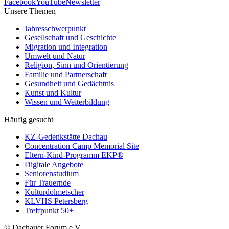
Facebook
YouTube
Newsletter
Unsere Themen
Jahresschwerpunkt
Gesellschaft und Geschichte
Migration und Integration
Umwelt und Natur
Religion, Sinn und Orientierung
Familie und Partnerschaft
Gesundheit und Gedächtnis
Kunst und Kultur
Wissen und Weiterbildung
Häufig gesucht
KZ-Gedenkstätte Dachau
Concentration Camp Memorial Site
Eltern-Kind-Programm EKP®
Digitale Angebote
Seniorenstudium
Für Trauernde
Kulturdolmetscher
KLVHS Petersberg
Treffpunkt 50+
© Dachauer Forum e.V.