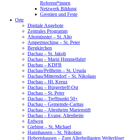
Referent*innen
Netzwerk Bildung
Gremien und Feste
Orte
Digitale Angebote
Zentrales Programm
Altomünster – St. Alto
Ampermoching – St. Peter
Bergkirchen
Dachau – St. Jakob
Dachau – Mariä Himmelfahrt
Dachau – KDFB
Dachau/Pellheim – St. Ursula
Dachau/Mitterndorf – St. Nikolaus
Dachau – Hl. Kreuz
Dachau – Bürgertreff-Ost
Dachau – St. Peter
Dachau – Treffpunkt 50+
Dachau – Gemeinde-Caritas
Dachau – Altenheim Marienstift
Dachau – Evang. Altenheim
Erdweg
Giebing – St. Michael
Haimhausen – St. Nikolaus
Hebertshausen – Zum Allerheiligsten Welterlöser