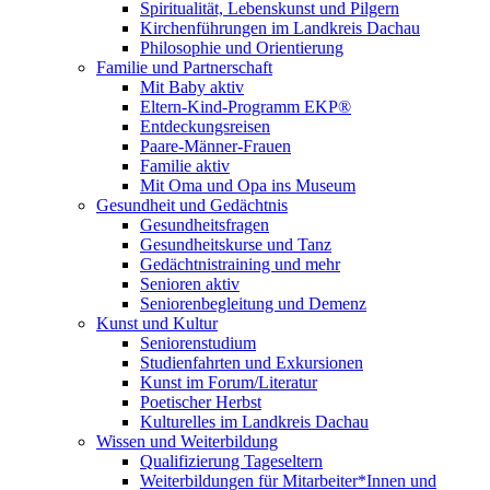
Spiritualität, Lebenskunst und Pilgern
Kirchenführungen im Landkreis Dachau
Philosophie und Orientierung
Familie und Partnerschaft
Mit Baby aktiv
Eltern-Kind-Programm EKP®
Entdeckungsreisen
Paare-Männer-Frauen
Familie aktiv
Mit Oma und Opa ins Museum
Gesundheit und Gedächtnis
Gesundheitsfragen
Gesundheitskurse und Tanz
Gedächtnistraining und mehr
Senioren aktiv
Seniorenbegleitung und Demenz
Kunst und Kultur
Seniorenstudium
Studienfahrten und Exkursionen
Kunst im Forum/Literatur
Poetischer Herbst
Kulturelles im Landkreis Dachau
Wissen und Weiterbildung
Qualifizierung Tageseltern
Weiterbildungen für Mitarbeiter*Innen und