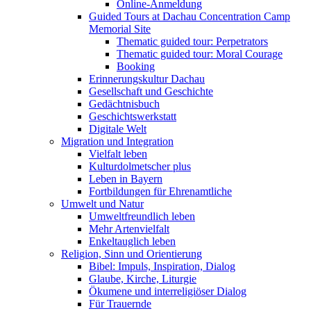
Online-Anmeldung
Guided Tours at Dachau Concentration Camp
Memorial Site
Thematic guided tour: Perpetrators
Thematic guided tour: Moral Courage
Booking
Erinnerungskultur Dachau
Gesellschaft und Geschichte
Gedächtnisbuch
Geschichtswerkstatt
Digitale Welt
Migration und Integration
Vielfalt leben
Kulturdolmetscher plus
Leben in Bayern
Fortbildungen für Ehrenamtliche
Umwelt und Natur
Umweltfreundlich leben
Mehr Artenvielfalt
Enkeltauglich leben
Religion, Sinn und Orientierung
Bibel: Impuls, Inspiration, Dialog
Glaube, Kirche, Liturgie
Ökumene und interreligiöser Dialog
Für Trauernde