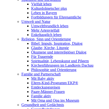
Vielfalt leben
Kulturdolmetscher plus
Leben in Bayern
Fortbildungen für Ehrenamtliche
Umwelt und Natur
Umweltfreundlich leben
Mehr Artenvielfalt
Enkeltauglich leben
Religion, Sinn und Orientierung
Bibel: Impuls, Inspiration, Dialog
Glaube, Kirche, Liturgie
Ökumene und interreligiöser Dialog
Für Trauernde
Spiritualität, Lebenskunst und Pilgern
Kirchenführungen im Landkreis Dachau
Philosophie und Orientierung
Familie und Partnerschaft
Mit Baby aktiv
Eltern-Kind-Programm EKP®
Entdeckungsreisen
Paare-Männer-Frauen
Familie aktiv
Mit Oma und Opa ins Museum
Gesundheit und Gedächtnis