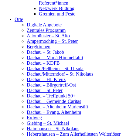
Referent*innen
Netzwerk Bildung
Gremien und Feste
Orte
Digitale Angebote
Zentrales Programm
Altomünster – St. Alto
Ampermoching – St. Peter
Bergkirchen
Dachau – St. Jakob
Dachau – Mariä Himmelfahrt
Dachau – KDFB
Dachau/Pellheim – St. Ursula
Dachau/Mitterndorf – St. Nikolaus
Dachau – Hl. Kreuz
Dachau – Bürgertreff-Ost
Dachau – St. Peter
Dachau – Treffpunkt 50+
Dachau – Gemeinde-Caritas
Dachau – Altenheim Marienstift
Dachau – Evang. Altenheim
Erdweg
Giebing – St. Michael
Haimhausen – St. Nikolaus
Hebertshausen – Zum Allerheiligsten Welterlöser