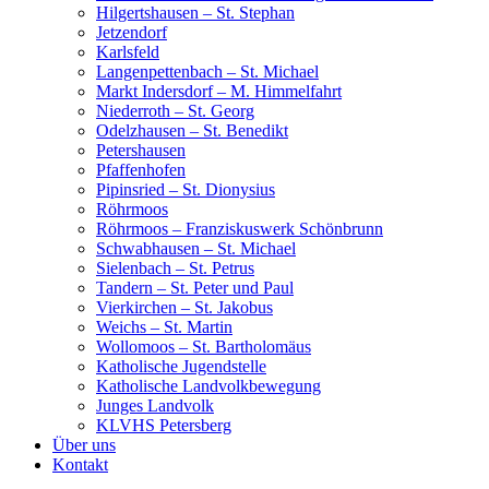
Hilgertshausen – St. Stephan
Jetzendorf
Karlsfeld
Langenpettenbach – St. Michael
Markt Indersdorf – M. Himmelfahrt
Niederroth – St. Georg
Odelzhausen – St. Benedikt
Petershausen
Pfaffenhofen
Pipinsried – St. Dionysius
Röhrmoos
Röhrmoos – Franziskuswerk Schönbrunn
Schwabhausen – St. Michael
Sielenbach – St. Petrus
Tandern – St. Peter und Paul
Vierkirchen – St. Jakobus
Weichs – St. Martin
Wollomoos – St. Bartholomäus
Katholische Jugendstelle
Katholische Landvolkbewegung
Junges Landvolk
KLVHS Petersberg
Über uns
Kontakt