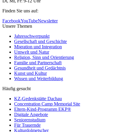
Di, Mi, Fr: 9-12 Uhr
Finden Sie uns auf:
Facebook
YouTube
Newsletter
Unsere Themen
Jahresschwerpunkt
Gesellschaft und Geschichte
Migration und Integration
Umwelt und Natur
Religion, Sinn und Orientierung
Familie und Partnerschaft
Gesundheit und Gedächtnis
Kunst und Kultur
Wissen und Weiterbildung
Häufig gesucht
KZ-Gedenkstätte Dachau
Concentration Camp Memorial Site
Eltern-Kind-Programm EKP®
Digitale Angebote
Seniorenstudium
Für Trauernde
Kulturdolmetscher