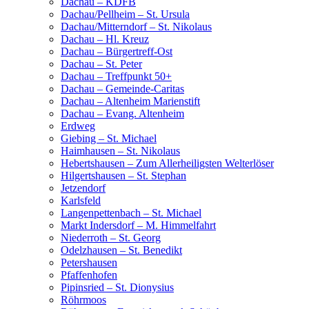
Dachau – KDFB
Dachau/Pellheim – St. Ursula
Dachau/Mitterndorf – St. Nikolaus
Dachau – Hl. Kreuz
Dachau – Bürgertreff-Ost
Dachau – St. Peter
Dachau – Treffpunkt 50+
Dachau – Gemeinde-Caritas
Dachau – Altenheim Marienstift
Dachau – Evang. Altenheim
Erdweg
Giebing – St. Michael
Haimhausen – St. Nikolaus
Hebertshausen – Zum Allerheiligsten Welterlöser
Hilgertshausen – St. Stephan
Jetzendorf
Karlsfeld
Langenpettenbach – St. Michael
Markt Indersdorf – M. Himmelfahrt
Niederroth – St. Georg
Odelzhausen – St. Benedikt
Petershausen
Pfaffenhofen
Pipinsried – St. Dionysius
Röhrmoos