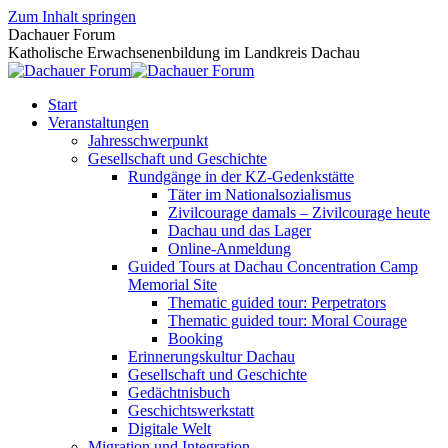
Zum Inhalt springen
Dachauer Forum
Katholische Erwachsenenbildung im Landkreis Dachau
Start
Veranstaltungen
Jahresschwerpunkt
Gesellschaft und Geschichte
Rundgänge in der KZ-Gedenkstätte
Täter im Nationalsozialismus
Zivilcourage damals – Zivilcourage heute
Dachau und das Lager
Online-Anmeldung
Guided Tours at Dachau Concentration Camp
Memorial Site
Thematic guided tour: Perpetrators
Thematic guided tour: Moral Courage
Booking
Erinnerungskultur Dachau
Gesellschaft und Geschichte
Gedächtnisbuch
Geschichtswerkstatt
Digitale Welt
Migration und Integration