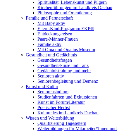
Spiritualität, Lebenskunst und Pilgern
Kirchenführungen im Landkreis Dachau
Philosophie und Orientierung
Familie und Partnerschaft
Mit Baby aktiv
Eltern-Kind-Programm EKP®
Entdeckungsreisen
Paare-Männer-Frauen
Familie aktiv
Mit Oma und Opa ins Museum
Gesundheit und Gedächtnis
Gesundheitsfragen
Gesundheitskurse und Tanz
Gedächtnistraining und mehr
Senioren aktiv
Seniorenbegleitung und Demenz
Kunst und Kultur
Seniorenstudium
Studienfahrten und Exkursionen
Kunst im Forum/Literatur
Poetischer Herbst
Kulturelles im Landkreis Dachau
Wissen und Weiterbildung
Qualifizierung Tageseltern
Weiterbildungen für Mitarbeiter*Innen und