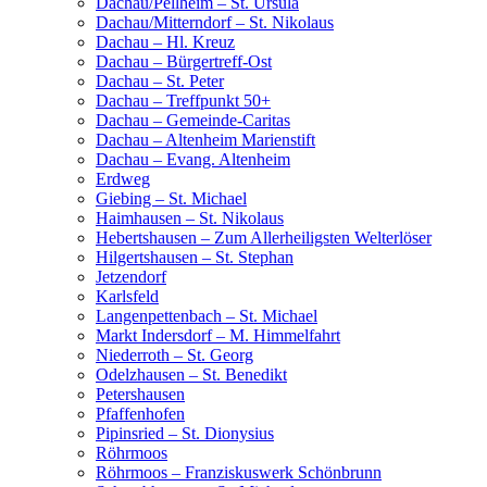
Dachau/Pellheim – St. Ursula
Dachau/Mitterndorf – St. Nikolaus
Dachau – Hl. Kreuz
Dachau – Bürgertreff-Ost
Dachau – St. Peter
Dachau – Treffpunkt 50+
Dachau – Gemeinde-Caritas
Dachau – Altenheim Marienstift
Dachau – Evang. Altenheim
Erdweg
Giebing – St. Michael
Haimhausen – St. Nikolaus
Hebertshausen – Zum Allerheiligsten Welterlöser
Hilgertshausen – St. Stephan
Jetzendorf
Karlsfeld
Langenpettenbach – St. Michael
Markt Indersdorf – M. Himmelfahrt
Niederroth – St. Georg
Odelzhausen – St. Benedikt
Petershausen
Pfaffenhofen
Pipinsried – St. Dionysius
Röhrmoos
Röhrmoos – Franziskuswerk Schönbrunn