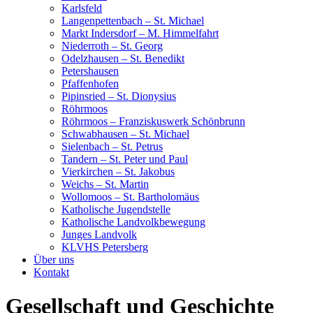
Karlsfeld
Langenpettenbach – St. Michael
Markt Indersdorf – M. Himmelfahrt
Niederroth – St. Georg
Odelzhausen – St. Benedikt
Petershausen
Pfaffenhofen
Pipinsried – St. Dionysius
Röhrmoos
Röhrmoos – Franziskuswerk Schönbrunn
Schwabhausen – St. Michael
Sielenbach – St. Petrus
Tandern – St. Peter und Paul
Vierkirchen – St. Jakobus
Weichs – St. Martin
Wollomoos – St. Bartholomäus
Katholische Jugendstelle
Katholische Landvolkbewegung
Junges Landvolk
KLVHS Petersberg
Über uns
Kontakt
Gesellschaft und Geschichte