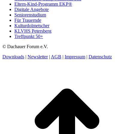
Eltern-Kind-Programm EKP®
Digitale Angebote
Seniorenstudium
Für Trauernde
Kulturdolmetscher
KLVHS Petersberg
Treffpunkt 50+
© Dachauer Forum e.V.
Downloads
|
Newsletter
|
AGB
|
Impressum
|
Datenschutz
t
T