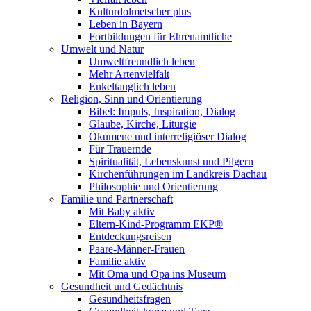
Kulturdolmetscher plus
Leben in Bayern
Fortbildungen für Ehrenamtliche
Umwelt und Natur
Umweltfreundlich leben
Mehr Artenvielfalt
Enkeltauglich leben
Religion, Sinn und Orientierung
Bibel: Impuls, Inspiration, Dialog
Glaube, Kirche, Liturgie
Ökumene und interreligiöser Dialog
Für Trauernde
Spiritualität, Lebenskunst und Pilgern
Kirchenführungen im Landkreis Dachau
Philosophie und Orientierung
Familie und Partnerschaft
Mit Baby aktiv
Eltern-Kind-Programm EKP®
Entdeckungsreisen
Paare-Männer-Frauen
Familie aktiv
Mit Oma und Opa ins Museum
Gesundheit und Gedächtnis
Gesundheitsfragen