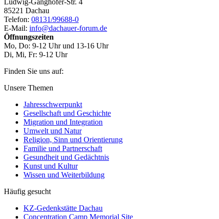
Ludwig-Ganghofer-Str. 4
85221 Dachau
Telefon:
08131/99688-0
E-Mail:
info@dachauer-forum.de
Öffnungszeiten
Mo, Do: 9-12 Uhr und 13-16 Uhr
Di, Mi, Fr: 9-12 Uhr
Finden Sie uns auf:
Facebook
YouTube
Newsletter
Unsere Themen
Jahresschwerpunkt
Gesellschaft und Geschichte
Migration und Integration
Umwelt und Natur
Religion, Sinn und Orientierung
Familie und Partnerschaft
Gesundheit und Gedächtnis
Kunst und Kultur
Wissen und Weiterbildung
Häufig gesucht
KZ-Gedenkstätte Dachau
Concentration Camp Memorial Site