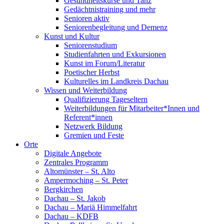
Gesundheitskurse und Tanz
Gedächtnistraining und mehr
Senioren aktiv
Seniorenbegleitung und Demenz
Kunst und Kultur
Seniorenstudium
Studienfahrten und Exkursionen
Kunst im Forum/Literatur
Poetischer Herbst
Kulturelles im Landkreis Dachau
Wissen und Weiterbildung
Qualifizierung Tageseltern
Weiterbildungen für Mitarbeiter*Innen und
Referent*innen
Netzwerk Bildung
Gremien und Feste
Orte
Digitale Angebote
Zentrales Programm
Altomünster – St. Alto
Ampermoching – St. Peter
Bergkirchen
Dachau – St. Jakob
Dachau – Mariä Himmelfahrt
Dachau – KDFB