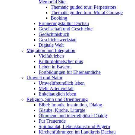
Memorial Site
Thematic guided tour: Perpetrators
Thematic guided tour: Moral Courage
Booking
Erinnerungskultur Dachau
Gesellschaft und Geschichte
Gedächtnisbuch
Geschichtswerkstatt
Digitale Welt
Migration und Integration
Vielfalt leben
Kulturdolmetscher plus
Leben in Bayern
Fortbildungen für Ehrenamtliche
Umwelt und Natur
Umweltfreundlich leben
Mehr Artenvielfalt
Enkeltauglich leben
Religion, Sinn und Orientierung
Bibel: Impuls, Inspiration, Dialog
Glaube, Kirche, Liturgie
Ökumene und interreligiöser Dialog
Für Trauernde
Spiritualität, Lebenskunst und Pilgern
Kirchenführungen im Landkreis Dachau