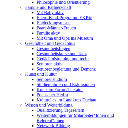
Philosophie und Orientierung
Familie und Partnerschaft
Mit Baby aktiv
Eltern-Kind-Programm EKP®
Entdeckungsreisen
Paare-Männer-Frauen
Familie aktiv
Mit Oma und Opa ins Museum
Gesundheit und Gedächtnis
Gesundheitsfragen
Gesundheitskurse und Tanz
Gedächtnistraining und mehr
Senioren aktiv
Seniorenbegleitung und Demenz
Kunst und Kultur
Seniorenstudium
Studienfahrten und Exkursionen
Kunst im Forum/Literatur
Poetischer Herbst
Kulturelles im Landkreis Dachau
Wissen und Weiterbildung
Qualifizierung Tageseltern
Weiterbildungen für Mitarbeiter*Innen und
Referent*innen
Netzwerk Bildung