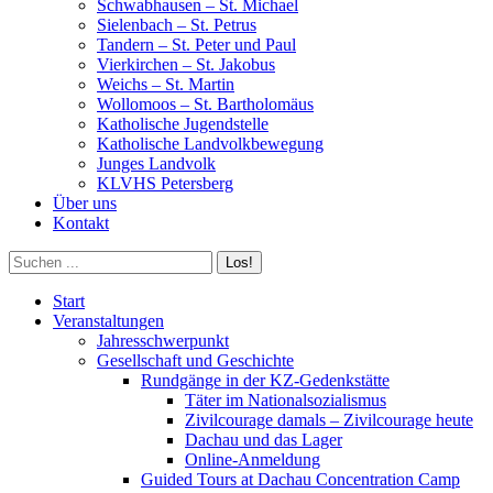
Schwabhausen – St. Michael
Sielenbach – St. Petrus
Tandern – St. Peter und Paul
Vierkirchen – St. Jakobus
Weichs – St. Martin
Wollomoos – St. Bartholomäus
Katholische Jugendstelle
Katholische Landvolkbewegung
Junges Landvolk
KLVHS Petersberg
Über uns
Kontakt
Search:
Start
Veranstaltungen
Jahresschwerpunkt
Gesellschaft und Geschichte
Rundgänge in der KZ-Gedenkstätte
Täter im Nationalsozialismus
Zivilcourage damals – Zivilcourage heute
Dachau und das Lager
Online-Anmeldung
Guided Tours at Dachau Concentration Camp