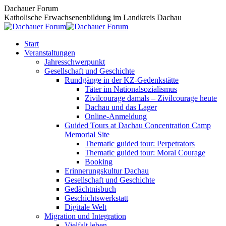
Zum
Dachauer Forum
Inhalt
Katholische Erwachsenenbildung im Landkreis Dachau
springen
Start
Veranstaltungen
Jahresschwerpunkt
Gesellschaft und Geschichte
Rundgänge in der KZ-Gedenkstätte
Täter im Nationalsozialismus
Zivilcourage damals – Zivilcourage heute
Dachau und das Lager
Online-Anmeldung
Guided Tours at Dachau Concentration Camp
Memorial Site
Thematic guided tour: Perpetrators
Thematic guided tour: Moral Courage
Booking
Erinnerungskultur Dachau
Gesellschaft und Geschichte
Gedächtnisbuch
Geschichtswerkstatt
Digitale Welt
Migration und Integration
Vielfalt leben