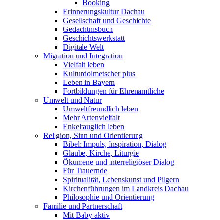
Booking
Erinnerungskultur Dachau
Gesellschaft und Geschichte
Gedächtnisbuch
Geschichtswerkstatt
Digitale Welt
Migration und Integration
Vielfalt leben
Kulturdolmetscher plus
Leben in Bayern
Fortbildungen für Ehrenamtliche
Umwelt und Natur
Umweltfreundlich leben
Mehr Artenvielfalt
Enkeltauglich leben
Religion, Sinn und Orientierung
Bibel: Impuls, Inspiration, Dialog
Glaube, Kirche, Liturgie
Ökumene und interreligiöser Dialog
Für Trauernde
Spiritualität, Lebenskunst und Pilgern
Kirchenführungen im Landkreis Dachau
Philosophie und Orientierung
Familie und Partnerschaft
Mit Baby aktiv