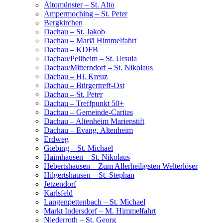
Altomünster – St. Alto
Ampermoching – St. Peter
Bergkirchen
Dachau – St. Jakob
Dachau – Mariä Himmelfahrt
Dachau – KDFB
Dachau/Pellheim – St. Ursula
Dachau/Mitterndorf – St. Nikolaus
Dachau – Hl. Kreuz
Dachau – Bürgertreff-Ost
Dachau – St. Peter
Dachau – Treffpunkt 50+
Dachau – Gemeinde-Caritas
Dachau – Altenheim Marienstift
Dachau – Evang. Altenheim
Erdweg
Giebing – St. Michael
Haimhausen – St. Nikolaus
Hebertshausen – Zum Allerheiligsten Welterlöser
Hilgertshausen – St. Stephan
Jetzendorf
Karlsfeld
Langenpettenbach – St. Michael
Markt Indersdorf – M. Himmelfahrt
Niederroth – St. Georg