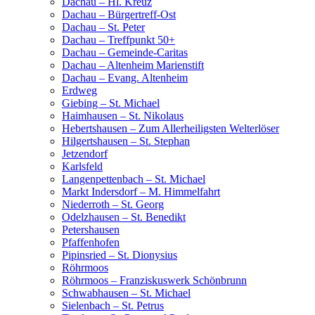
Dachau – Hl. Kreuz
Dachau – Bürgertreff-Ost
Dachau – St. Peter
Dachau – Treffpunkt 50+
Dachau – Gemeinde-Caritas
Dachau – Altenheim Marienstift
Dachau – Evang. Altenheim
Erdweg
Giebing – St. Michael
Haimhausen – St. Nikolaus
Hebertshausen – Zum Allerheiligsten Welterlöser
Hilgertshausen – St. Stephan
Jetzendorf
Karlsfeld
Langenpettenbach – St. Michael
Markt Indersdorf – M. Himmelfahrt
Niederroth – St. Georg
Odelzhausen – St. Benedikt
Petershausen
Pfaffenhofen
Pipinsried – St. Dionysius
Röhrmoos
Röhrmoos – Franziskuswerk Schönbrunn
Schwabhausen – St. Michael
Sielenbach – St. Petrus