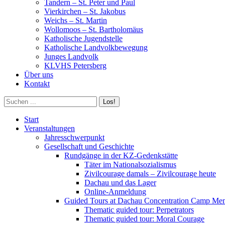
Tandern – St. Peter und Paul
Vierkirchen – St. Jakobus
Weichs – St. Martin
Wollomoos – St. Bartholomäus
Katholische Jugendstelle
Katholische Landvolkbewegung
Junges Landvolk
KLVHS Petersberg
Über uns
Kontakt
Search:
Start
Veranstaltungen
Jahresschwerpunkt
Gesellschaft und Geschichte
Rundgänge in der KZ-Gedenkstätte
Täter im Nationalsozialismus
Zivilcourage damals – Zivilcourage heute
Dachau und das Lager
Online-Anmeldung
Guided Tours at Dachau Concentration Camp Mem
Thematic guided tour: Perpetrators
Thematic guided tour: Moral Courage