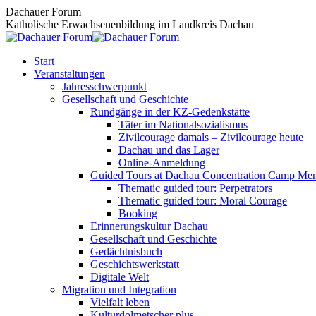
Zum
Dachauer Forum
Inhalt
Katholische Erwachsenenbildung im Landkreis Dachau
springen
Start
Veranstaltungen
Jahresschwerpunkt
Gesellschaft und Geschichte
Rundgänge in der KZ-Gedenkstätte
Täter im Nationalsozialismus
Zivilcourage damals – Zivilcourage heute
Dachau und das Lager
Online-Anmeldung
Guided Tours at Dachau Concentration Camp Mem
Thematic guided tour: Perpetrators
Thematic guided tour: Moral Courage
Booking
Erinnerungskultur Dachau
Gesellschaft und Geschichte
Gedächtnisbuch
Geschichtswerkstatt
Digitale Welt
Migration und Integration
Vielfalt leben
Kulturdolmetscher plus