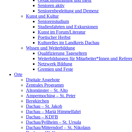
Gedächtnistraining und mehr
Senioren aktiv
Seniorenbegleitung und Demenz
Kunst und Kultur
Seniorenstudium
Studienfahrten und Exkursionen
Kunst im Forum/Literatur
Poetischer Herbst
Kulturelles im Landkreis Dachau
Wissen und Weiterbildung
Qualifizierung Tageseltern
Weiterbildungen für Mitarbeiter*Innen und Refere
Netzwerk Bildung
Gremien und Feste
Orte
Digitale Angebote
Zentrales Programm
Altomünster – St. Alto
Ampermoching – St. Peter
Bergkirchen
Dachau – St. Jakob
Dachau – Mariä Himmelfahrt
Dachau – KDFB
Dachau/Pellheim – St. Ursula
Dachau/Mitterndorf – St. Nikolaus