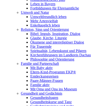
Leben in Bayern
Fortbildungen für Ehrenamtliche
Umwelt und Natur
Umweltfreundlich leben
Mehr Artenvielfalt
Enkeltauglich leben
Religion, Sinn und Orientierung
Bibel: Impuls, Inspiration, Dialog
Glaube, Kirche, Liturgie
Ökumene und interreligiöser Dialog
Für Trauernde
Spiritualität, Lebenskunst und Pilgern
Kirchenführungen im Landkreis Dachau
Philosophie und Orientierung
Familie und Partnerschaft
Mit Baby aktiv
Eltern-Kind-Programm EKP®
Entdeckungsreisen
Paare-Männer-Frauen
Familie aktiv
Mit Oma und Opa ins Museum
Gesundheit und Gedächtnis
Gesundheitsfragen
Gesundheitskurse und Tanz