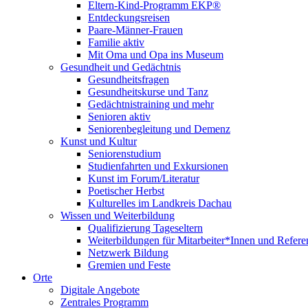
Eltern-Kind-Programm EKP®
Entdeckungsreisen
Paare-Männer-Frauen
Familie aktiv
Mit Oma und Opa ins Museum
Gesundheit und Gedächtnis
Gesundheitsfragen
Gesundheitskurse und Tanz
Gedächtnistraining und mehr
Senioren aktiv
Seniorenbegleitung und Demenz
Kunst und Kultur
Seniorenstudium
Studienfahrten und Exkursionen
Kunst im Forum/Literatur
Poetischer Herbst
Kulturelles im Landkreis Dachau
Wissen und Weiterbildung
Qualifizierung Tageseltern
Weiterbildungen für Mitarbeiter*Innen und Refere
Netzwerk Bildung
Gremien und Feste
Orte
Digitale Angebote
Zentrales Programm