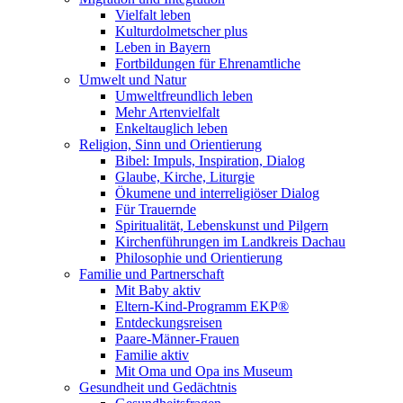
Vielfalt leben
Kulturdolmetscher plus
Leben in Bayern
Fortbildungen für Ehrenamtliche
Umwelt und Natur
Umweltfreundlich leben
Mehr Artenvielfalt
Enkeltauglich leben
Religion, Sinn und Orientierung
Bibel: Impuls, Inspiration, Dialog
Glaube, Kirche, Liturgie
Ökumene und interreligiöser Dialog
Für Trauernde
Spiritualität, Lebenskunst und Pilgern
Kirchenführungen im Landkreis Dachau
Philosophie und Orientierung
Familie und Partnerschaft
Mit Baby aktiv
Eltern-Kind-Programm EKP®
Entdeckungsreisen
Paare-Männer-Frauen
Familie aktiv
Mit Oma und Opa ins Museum
Gesundheit und Gedächtnis