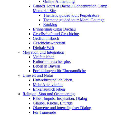
Online-Anmeldung
Guided Tours at Dachau Concentration Camp
Memorial Site
Thematic guided tour: Perpetrators
Thematic guided tour: Moral Courage
Booking
Erinnerungskultur Dachau
Gesellschaft und Geschichte
Gedächtnisbuch
Geschichtswerkstatt
Digitale Welt
Migration und Integration
Vielfalt leben
Kulturdolmetscher plus
Leben in Bayern
Fortbildungen für Ehrenamtliche
Umwelt und Natur
Umweltfreundlich leben
Mehr Artenvielfalt
Enkeltauglich leben
Religion, Sinn und Orientierung
Bibel: Impuls, Inspiration, Dialog
Glaube, Kirche, Liturgie
Ökumene und interreligiöser Dialog
Für Trauernde