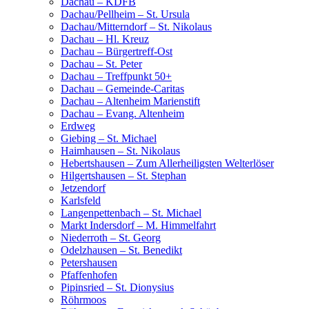
Dachau – KDFB
Dachau/Pellheim – St. Ursula
Dachau/Mitterndorf – St. Nikolaus
Dachau – Hl. Kreuz
Dachau – Bürgertreff-Ost
Dachau – St. Peter
Dachau – Treffpunkt 50+
Dachau – Gemeinde-Caritas
Dachau – Altenheim Marienstift
Dachau – Evang. Altenheim
Erdweg
Giebing – St. Michael
Haimhausen – St. Nikolaus
Hebertshausen – Zum Allerheiligsten Welterlöser
Hilgertshausen – St. Stephan
Jetzendorf
Karlsfeld
Langenpettenbach – St. Michael
Markt Indersdorf – M. Himmelfahrt
Niederroth – St. Georg
Odelzhausen – St. Benedikt
Petershausen
Pfaffenhofen
Pipinsried – St. Dionysius
Röhrmoos