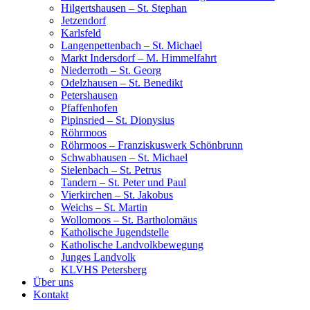
Hilgertshausen – St. Stephan
Jetzendorf
Karlsfeld
Langenpettenbach – St. Michael
Markt Indersdorf – M. Himmelfahrt
Niederroth – St. Georg
Odelzhausen – St. Benedikt
Petershausen
Pfaffenhofen
Pipinsried – St. Dionysius
Röhrmoos
Röhrmoos – Franziskuswerk Schönbrunn
Schwabhausen – St. Michael
Sielenbach – St. Petrus
Tandern – St. Peter und Paul
Vierkirchen – St. Jakobus
Weichs – St. Martin
Wollomoos – St. Bartholomäus
Katholische Jugendstelle
Katholische Landvolkbewegung
Junges Landvolk
KLVHS Petersberg
Über uns
Kontakt