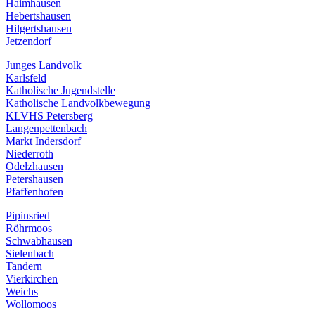
Haimhausen
Hebertshausen
Hilgertshausen
Jetzendorf
Junges Landvolk
Karlsfeld
Katholische Jugendstelle
Katholische Landvolkbewegung
KLVHS Petersberg
Langenpettenbach
Markt Indersdorf
Niederroth
Odelzhausen
Petershausen
Pfaffenhofen
Pipinsried
Röhrmoos
Schwabhausen
Sielenbach
Tandern
Vierkirchen
Weichs
Wollomoos