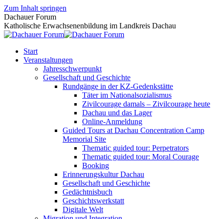
Zum Inhalt springen
Dachauer Forum
Katholische Erwachsenenbildung im Landkreis Dachau
Start
Veranstaltungen
Jahresschwerpunkt
Gesellschaft und Geschichte
Rundgänge in der KZ-Gedenkstätte
Täter im Nationalsozialismus
Zivilcourage damals – Zivilcourage heute
Dachau und das Lager
Online-Anmeldung
Guided Tours at Dachau Concentration Camp
Memorial Site
Thematic guided tour: Perpetrators
Thematic guided tour: Moral Courage
Booking
Erinnerungskultur Dachau
Gesellschaft und Geschichte
Gedächtnisbuch
Geschichtswerkstatt
Digitale Welt
Migration und Integration