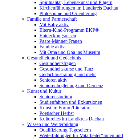
Spiritualität, Lebenskunst und Pilgern
Kirchenführungen im Landkreis Dachau
Philosophie und Orientierung
Familie und Partnerschaft
Mit Baby aktiv
Eltern-Kind-Programm EKP®
Entdeckungsreisen
Paare-Männer-Frauen
Familie aktiv
Mit Oma und Opa ins Museum
Gesundheit und Gedächtnis
Gesundheitsfragen
Gesundheitskurse und Tanz
Gedächtnistraining und mehr
Senioren aktiv
Seniorenbegleitung und Demenz
Kunst und Kultur
Seniorenstudium
Studienfahrten und Exkursionen
Kunst im Forum/Literatur
Poetischer Herbst
Kulturelles im Landkreis Dachau
Wissen und Weiterbildung
Qualifizierung Tageseltern
Weiterbildungen für Mitarbeiter*Innen und