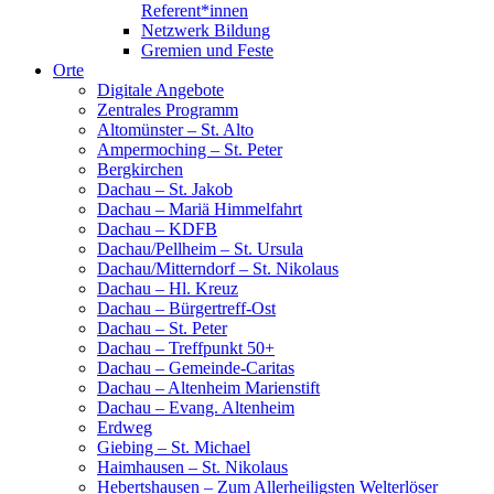
Referent*innen
Netzwerk Bildung
Gremien und Feste
Orte
Digitale Angebote
Zentrales Programm
Altomünster – St. Alto
Ampermoching – St. Peter
Bergkirchen
Dachau – St. Jakob
Dachau – Mariä Himmelfahrt
Dachau – KDFB
Dachau/Pellheim – St. Ursula
Dachau/Mitterndorf – St. Nikolaus
Dachau – Hl. Kreuz
Dachau – Bürgertreff-Ost
Dachau – St. Peter
Dachau – Treffpunkt 50+
Dachau – Gemeinde-Caritas
Dachau – Altenheim Marienstift
Dachau – Evang. Altenheim
Erdweg
Giebing – St. Michael
Haimhausen – St. Nikolaus
Hebertshausen – Zum Allerheiligsten Welterlöser