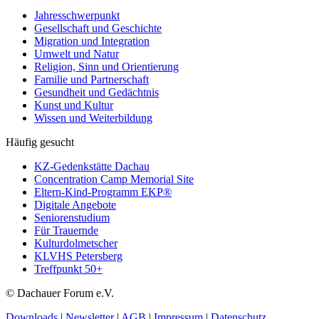
Jahresschwerpunkt
Gesellschaft und Geschichte
Migration und Integration
Umwelt und Natur
Religion, Sinn und Orientierung
Familie und Partnerschaft
Gesundheit und Gedächtnis
Kunst und Kultur
Wissen und Weiterbildung
Häufig gesucht
KZ-Gedenkstätte Dachau
Concentration Camp Memorial Site
Eltern-Kind-Programm EKP®
Digitale Angebote
Seniorenstudium
Für Trauernde
Kulturdolmetscher
KLVHS Petersberg
Treffpunkt 50+
© Dachauer Forum e.V.
Downloads
|
Newsletter
|
AGB
|
Impressum
|
Datenschutz