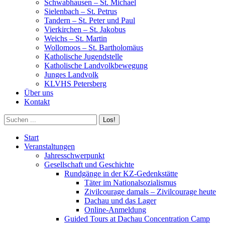
Schwabhausen – St. Michael
Sielenbach – St. Petrus
Tandern – St. Peter und Paul
Vierkirchen – St. Jakobus
Weichs – St. Martin
Wollomoos – St. Bartholomäus
Katholische Jugendstelle
Katholische Landvolkbewegung
Junges Landvolk
KLVHS Petersberg
Über uns
Kontakt
Search:
Start
Veranstaltungen
Jahresschwerpunkt
Gesellschaft und Geschichte
Rundgänge in der KZ-Gedenkstätte
Täter im Nationalsozialismus
Zivilcourage damals – Zivilcourage heute
Dachau und das Lager
Online-Anmeldung
Guided Tours at Dachau Concentration Camp