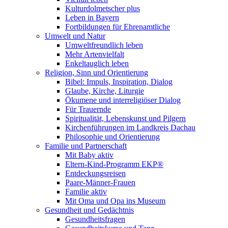
Kulturdolmetscher plus
Leben in Bayern
Fortbildungen für Ehrenamtliche
Umwelt und Natur
Umweltfreundlich leben
Mehr Artenvielfalt
Enkeltauglich leben
Religion, Sinn und Orientierung
Bibel: Impuls, Inspiration, Dialog
Glaube, Kirche, Liturgie
Ökumene und interreligiöser Dialog
Für Trauernde
Spiritualität, Lebenskunst und Pilgern
Kirchenführungen im Landkreis Dachau
Philosophie und Orientierung
Familie und Partnerschaft
Mit Baby aktiv
Eltern-Kind-Programm EKP®
Entdeckungsreisen
Paare-Männer-Frauen
Familie aktiv
Mit Oma und Opa ins Museum
Gesundheit und Gedächtnis
Gesundheitsfragen