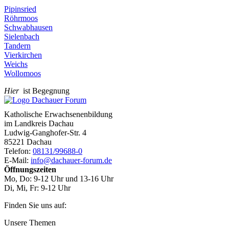
Pipinsried
Röhrmoos
Schwabhausen
Sielenbach
Tandern
Vierkirchen
Weichs
Wollomoos
Hier
ist Begegnung
Katholische Erwachsenenbildung
im Landkreis Dachau
Ludwig-Ganghofer-Str. 4
85221 Dachau
Telefon:
08131/99688-0
E-Mail:
info@dachauer-forum.de
Öffnungszeiten
Mo, Do: 9-12 Uhr und 13-16 Uhr
Di, Mi, Fr: 9-12 Uhr
Finden Sie uns auf:
Facebook
YouTube
Newsletter
Unsere Themen