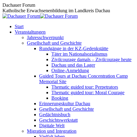
Zum
Dachauer Forum
Inhalt
Katholische Erwachsenenbildung im Landkreis Dachau
springen
Start
Veranstaltungen
Jahresschwerpunkt
Gesellschaft und Geschichte
Rundgänge in der KZ-Gedenkstätte
Täter im Nationalsozialismus
Zivilcourage damals – Zivilcourage heute
Dachau und das Lager
Online-Anmeldung
Guided Tours at Dachau Concentration Camp
Memorial Site
Thematic guided tour: Perpetrators
Thematic guided tour: Moral Courage
Booking
Erinnerungskultur Dachau
Gesellschaft und Geschichte
Gedächtnisbuch
Geschichtswerkstatt
Digitale Welt
Migration und Integration
Vielfalt leben