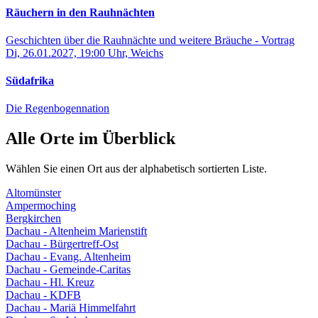
Räuchern in den Rauhnächten
Geschichten über die Rauhnächte und weitere Bräuche - Vortrag
Di, 26.01.2027, 19:00 Uhr, Weichs
Südafrika
Die Regenbogennation
Alle Orte im Überblick
Wählen Sie einen Ort aus der alphabetisch sortierten Liste.
Altomünster
Ampermoching
Bergkirchen
Dachau - Altenheim Marienstift
Dachau - Bürgertreff-Ost
Dachau - Evang. Altenheim
Dachau - Gemeinde-Caritas
Dachau - Hl. Kreuz
Dachau - KDFB
Dachau - Mariä Himmelfahrt