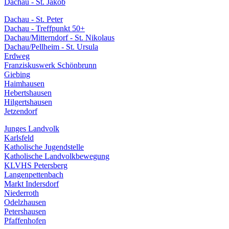
Dachau - St. Jakob
Dachau - St. Peter
Dachau - Treffpunkt 50+
Dachau/Mitterndorf - St. Nikolaus
Dachau/Pellheim - St. Ursula
Erdweg
Franziskuswerk Schönbrunn
Giebing
Haimhausen
Hebertshausen
Hilgertshausen
Jetzendorf
Junges Landvolk
Karlsfeld
Katholische Jugendstelle
Katholische Landvolkbewegung
KLVHS Petersberg
Langenpettenbach
Markt Indersdorf
Niederroth
Odelzhausen
Petershausen
Pfaffenhofen