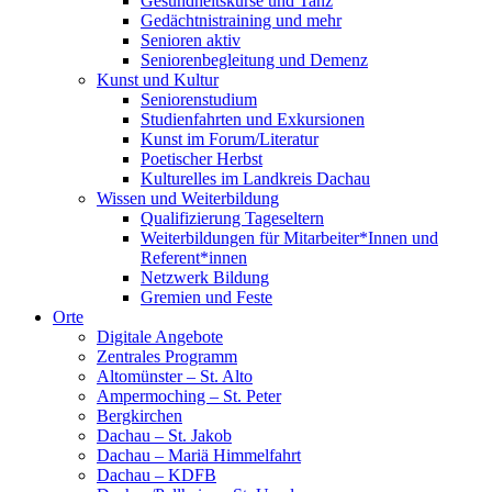
Gesundheitskurse und Tanz
Gedächtnistraining und mehr
Senioren aktiv
Seniorenbegleitung und Demenz
Kunst und Kultur
Seniorenstudium
Studienfahrten und Exkursionen
Kunst im Forum/Literatur
Poetischer Herbst
Kulturelles im Landkreis Dachau
Wissen und Weiterbildung
Qualifizierung Tageseltern
Weiterbildungen für Mitarbeiter*Innen und
Referent*innen
Netzwerk Bildung
Gremien und Feste
Orte
Digitale Angebote
Zentrales Programm
Altomünster – St. Alto
Ampermoching – St. Peter
Bergkirchen
Dachau – St. Jakob
Dachau – Mariä Himmelfahrt
Dachau – KDFB