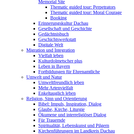
Memorial Site
Thematic guided tour: Perpetrators
Thematic guided tour: Moral Courage
Booking
Erinnerungskultur Dachau
Gesellschaft und Geschichte
Gedächtnisbuch
Geschichtswerkstatt
Digitale Welt
Migration und Integration
Vielfalt leben
Kulturdolmetscher plus
Leben in Bayern
Fortbildungen für Ehrenamtliche
Umwelt und Natur
Umweltfreundlich leben
Mehr Artenvielfalt
Enkeltauglich leben
Religion, Sinn und Orientierung
Bibel: Impuls, Inspiration, Dialog
Glaube, Kirche, Liturgie
Ökumene und interreligiöser Dialog
Für Trauernde
Spiritualität, Lebenskunst und Pilgern
Kirchenführungen im Landkreis Dachau