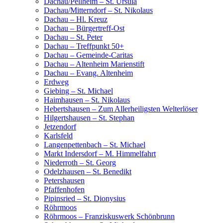
Dachau/Pellheim – St. Ursula
Dachau/Mitterndorf – St. Nikolaus
Dachau – Hl. Kreuz
Dachau – Bürgertreff-Ost
Dachau – St. Peter
Dachau – Treffpunkt 50+
Dachau – Gemeinde-Caritas
Dachau – Altenheim Marienstift
Dachau – Evang. Altenheim
Erdweg
Giebing – St. Michael
Haimhausen – St. Nikolaus
Hebertshausen – Zum Allerheiligsten Welterlöser
Hilgertshausen – St. Stephan
Jetzendorf
Karlsfeld
Langenpettenbach – St. Michael
Markt Indersdorf – M. Himmelfahrt
Niederroth – St. Georg
Odelzhausen – St. Benedikt
Petershausen
Pfaffenhofen
Pipinsried – St. Dionysius
Röhrmoos
Röhrmoos – Franziskuswerk Schönbrunn