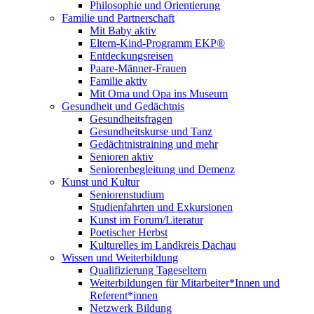
Philosophie und Orientierung
Familie und Partnerschaft
Mit Baby aktiv
Eltern-Kind-Programm EKP®
Entdeckungsreisen
Paare-Männer-Frauen
Familie aktiv
Mit Oma und Opa ins Museum
Gesundheit und Gedächtnis
Gesundheitsfragen
Gesundheitskurse und Tanz
Gedächtnistraining und mehr
Senioren aktiv
Seniorenbegleitung und Demenz
Kunst und Kultur
Seniorenstudium
Studienfahrten und Exkursionen
Kunst im Forum/Literatur
Poetischer Herbst
Kulturelles im Landkreis Dachau
Wissen und Weiterbildung
Qualifizierung Tageseltern
Weiterbildungen für Mitarbeiter*Innen und
Referent*innen
Netzwerk Bildung