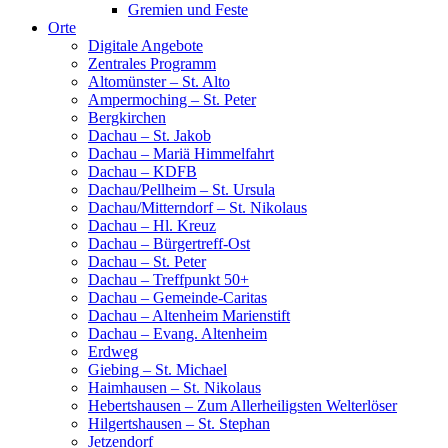
Gremien und Feste
Orte
Digitale Angebote
Zentrales Programm
Altomünster – St. Alto
Ampermoching – St. Peter
Bergkirchen
Dachau – St. Jakob
Dachau – Mariä Himmelfahrt
Dachau – KDFB
Dachau/Pellheim – St. Ursula
Dachau/Mitterndorf – St. Nikolaus
Dachau – Hl. Kreuz
Dachau – Bürgertreff-Ost
Dachau – St. Peter
Dachau – Treffpunkt 50+
Dachau – Gemeinde-Caritas
Dachau – Altenheim Marienstift
Dachau – Evang. Altenheim
Erdweg
Giebing – St. Michael
Haimhausen – St. Nikolaus
Hebertshausen – Zum Allerheiligsten Welterlöser
Hilgertshausen – St. Stephan
Jetzendorf