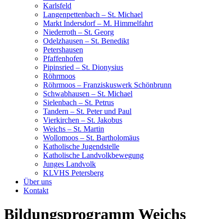
Karlsfeld
Langenpettenbach – St. Michael
Markt Indersdorf – M. Himmelfahrt
Niederroth – St. Georg
Odelzhausen – St. Benedikt
Petershausen
Pfaffenhofen
Pipinsried – St. Dionysius
Röhrmoos
Röhrmoos – Franziskuswerk Schönbrunn
Schwabhausen – St. Michael
Sielenbach – St. Petrus
Tandern – St. Peter und Paul
Vierkirchen – St. Jakobus
Weichs – St. Martin
Wollomoos – St. Bartholomäus
Katholische Jugendstelle
Katholische Landvolkbewegung
Junges Landvolk
KLVHS Petersberg
Über uns
Kontakt
Bildungsprogramm Weichs