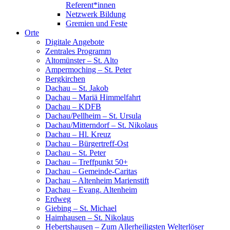
Referent*innen
Netzwerk Bildung
Gremien und Feste
Orte
Digitale Angebote
Zentrales Programm
Altomünster – St. Alto
Ampermoching – St. Peter
Bergkirchen
Dachau – St. Jakob
Dachau – Mariä Himmelfahrt
Dachau – KDFB
Dachau/Pellheim – St. Ursula
Dachau/Mitterndorf – St. Nikolaus
Dachau – Hl. Kreuz
Dachau – Bürgertreff-Ost
Dachau – St. Peter
Dachau – Treffpunkt 50+
Dachau – Gemeinde-Caritas
Dachau – Altenheim Marienstift
Dachau – Evang. Altenheim
Erdweg
Giebing – St. Michael
Haimhausen – St. Nikolaus
Hebertshausen – Zum Allerheiligsten Welterlöser