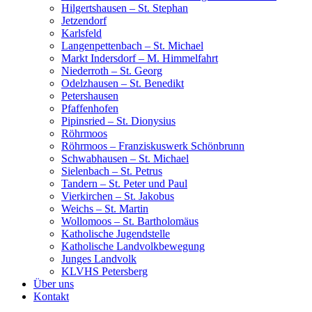
Hilgertshausen – St. Stephan
Jetzendorf
Karlsfeld
Langenpettenbach – St. Michael
Markt Indersdorf – M. Himmelfahrt
Niederroth – St. Georg
Odelzhausen – St. Benedikt
Petershausen
Pfaffenhofen
Pipinsried – St. Dionysius
Röhrmoos
Röhrmoos – Franziskuswerk Schönbrunn
Schwabhausen – St. Michael
Sielenbach – St. Petrus
Tandern – St. Peter und Paul
Vierkirchen – St. Jakobus
Weichs – St. Martin
Wollomoos – St. Bartholomäus
Katholische Jugendstelle
Katholische Landvolkbewegung
Junges Landvolk
KLVHS Petersberg
Über uns
Kontakt