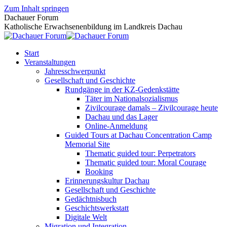
Zum Inhalt springen
Dachauer Forum
Katholische Erwachsenenbildung im Landkreis Dachau
Start
Veranstaltungen
Jahresschwerpunkt
Gesellschaft und Geschichte
Rundgänge in der KZ-Gedenkstätte
Täter im Nationalsozialismus
Zivilcourage damals – Zivilcourage heute
Dachau und das Lager
Online-Anmeldung
Guided Tours at Dachau Concentration Camp
Memorial Site
Thematic guided tour: Perpetrators
Thematic guided tour: Moral Courage
Booking
Erinnerungskultur Dachau
Gesellschaft und Geschichte
Gedächtnisbuch
Geschichtswerkstatt
Digitale Welt
Migration und Integration