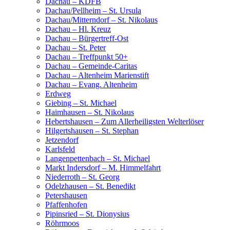
Dachau – KDFB
Dachau/Pellheim – St. Ursula
Dachau/Mitterndorf – St. Nikolaus
Dachau – Hl. Kreuz
Dachau – Bürgertreff-Ost
Dachau – St. Peter
Dachau – Treffpunkt 50+
Dachau – Gemeinde-Caritas
Dachau – Altenheim Marienstift
Dachau – Evang. Altenheim
Erdweg
Giebing – St. Michael
Haimhausen – St. Nikolaus
Hebertshausen – Zum Allerheiligsten Welterlöser
Hilgertshausen – St. Stephan
Jetzendorf
Karlsfeld
Langenpettenbach – St. Michael
Markt Indersdorf – M. Himmelfahrt
Niederroth – St. Georg
Odelzhausen – St. Benedikt
Petershausen
Pfaffenhofen
Pipinsried – St. Dionysius
Röhrmoos