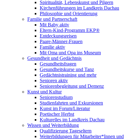
Spiritualität, Lebenskunst und Pilgern
Kirchenführungen im Landkreis Dachau
Philosophie und Orientierung
Familie und Partnerschaft
Mit Baby aktiv
Eltern-Kind-Programm EKP®
Entdeckungsreisen
Paare-Männer-Frauen
Familie aktiv
Mit Oma und Opa ins Museum
Gesundheit und Gedächtnis
Gesundheitsfragen
Gesundheitskurse und Tanz
Gedächtnistraining und mehr
Senioren aktiv
Seniorenbegleitung und Demenz
Kunst und Kultur
Seniorenstudium
Studienfahrten und Exkursionen
Kunst im Forum/Literatur
Poetischer Herbst
Kulturelles im Landkreis Dachau
Wissen und Weiterbildung
Qualifizierung Tageseltern
Weiterbildungen für Mitarbeiter*Innen und