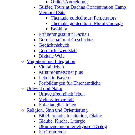
Online-Anmeldung
Guided Tours at Dachau Concentration Camp
Memorial Site
Thematic guided tour: Perpetrators
Thematic guided tour: Moral Courage
Booking
Erinnerungskultur Dachau
Gesellschaft und Geschichte
Gedächtnisbuch
Geschichtswerkstatt
Digitale Welt
Migration und Integration
Vielfalt leben
Kulturdolmetscher plus
Leben in Bayern
Fortbildungen für Ehrenamtliche
Umwelt und Natur
Umweltfreundlich leben
Mehr Artenvielfalt
Enkeltauglich leben
Religion, Sinn und Orientierung
Bibel: Impuls, Inspiration, Dialog
Glaube, Kirche, Liturgie
Ökumene und interreligiöser Dialog
Für Trauernde