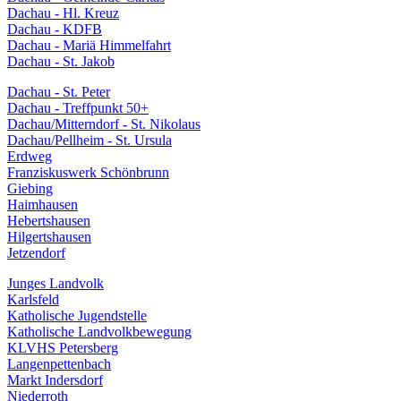
Dachau - Hl. Kreuz
Dachau - KDFB
Dachau - Mariä Himmelfahrt
Dachau - St. Jakob
Dachau - St. Peter
Dachau - Treffpunkt 50+
Dachau/Mitterndorf - St. Nikolaus
Dachau/Pellheim - St. Ursula
Erdweg
Franziskuswerk Schönbrunn
Giebing
Haimhausen
Hebertshausen
Hilgertshausen
Jetzendorf
Junges Landvolk
Karlsfeld
Katholische Jugendstelle
Katholische Landvolkbewegung
KLVHS Petersberg
Langenpettenbach
Markt Indersdorf
Niederroth