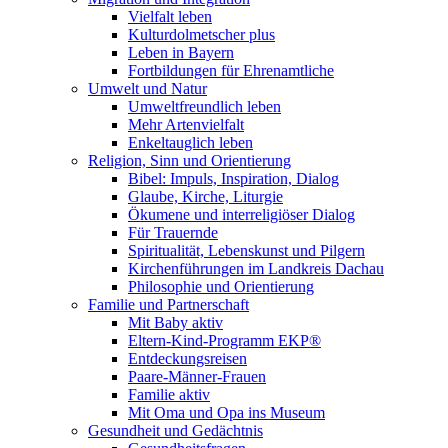
Vielfalt leben
Kulturdolmetscher plus
Leben in Bayern
Fortbildungen für Ehrenamtliche
Umwelt und Natur
Umweltfreundlich leben
Mehr Artenvielfalt
Enkeltauglich leben
Religion, Sinn und Orientierung
Bibel: Impuls, Inspiration, Dialog
Glaube, Kirche, Liturgie
Ökumene und interreligiöser Dialog
Für Trauernde
Spiritualität, Lebenskunst und Pilgern
Kirchenführungen im Landkreis Dachau
Philosophie und Orientierung
Familie und Partnerschaft
Mit Baby aktiv
Eltern-Kind-Programm EKP®
Entdeckungsreisen
Paare-Männer-Frauen
Familie aktiv
Mit Oma und Opa ins Museum
Gesundheit und Gedächtnis