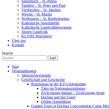
Sielenbach – St. Petrus
Tandern – St. Peter und Paul
Vierkirchen – St. Jakobus
Weichs – St. Martin
Wollomoos – St. Bartholomäus
Katholische Jugendstelle
Katholische Landvolkbewegung
Junges Landvolk
KLVHS Petersberg
Über uns
Kontakt
Search:
Start
Veranstaltungen
Jahresschwerpunkt
Gesellschaft und Geschichte
Rundgänge in der KZ-Gedenkstätte
Täter im Nationalsozialismus
Zivilcourage damals – Zivilcourage heute
Dachau und das Lager
Online-Anmeldung
Guided Tours at Dachau Concentration Camp Mem