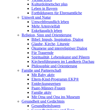
Kulturdolmetscher plus
Leben in Bayern
Fortbildungen für Ehrenamtliche
Umwelt und Natur
Umweltfreundlich leben
Mehr Artenvielfalt
Enkeltauglich leben
Religion, Sinn und Orientierung
Bibel: Impuls, Inspiration, Dialog
Glaube, Kirche, Liturgie
Ökumene und interreligiöser Dialog
Für Trauernde
Spiritualität, Lebenskunst und Pilgern
Kirchenführungen im Landkreis Dachau
Philosophie und Orientierung
Familie und Partnerschaft
Mit Baby aktiv
Eltern-Kind-Programm EKP®
Entdeckungsreisen
Paare-Männer-Frauen
Familie aktiv
Mit Oma und Opa ins Museum
Gesundheit und Gedächtnis
Gesundheitsfragen