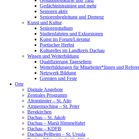
Gesundheitskurse und Tanz
Gedächtnistraining und mehr
Senioren aktiv
Seniorenbegleitung und Demenz
Kunst und Kultur
Seniorenstudium
Studienfahrten und Exkursionen
Kunst im Forum/Literatur
Poetischer Herbst
Kulturelles im Landkreis Dachau
Wissen und Weiterbildung
Qualifizierung Tageseltern
Weiterbildungen für Mitarbeiter*Innen und Refere
Netzwerk Bildung
Gremien und Feste
Orte
Digitale Angebote
Zentrales Programm
Altomünster – St. Alto
Ampermoching – St. Peter
Bergkirchen
Dachau – St. Jakob
Dachau – Mariä Himmelfahrt
Dachau – KDFB
Dachau/Pellheim – St. Ursula