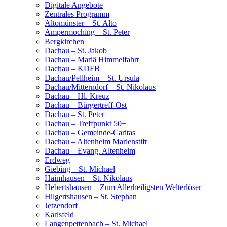
Digitale Angebote
Zentrales Programm
Altomünster – St. Alto
Ampermoching – St. Peter
Bergkirchen
Dachau – St. Jakob
Dachau – Mariä Himmelfahrt
Dachau – KDFB
Dachau/Pellheim – St. Ursula
Dachau/Mitterndorf – St. Nikolaus
Dachau – Hl. Kreuz
Dachau – Bürgertreff-Ost
Dachau – St. Peter
Dachau – Treffpunkt 50+
Dachau – Gemeinde-Caritas
Dachau – Altenheim Marienstift
Dachau – Evang. Altenheim
Erdweg
Giebing – St. Michael
Haimhausen – St. Nikolaus
Hebertshausen – Zum Allerheiligsten Welterlöser
Hilgertshausen – St. Stephan
Jetzendorf
Karlsfeld
Langenpettenbach – St. Michael