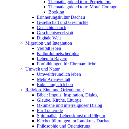
Thematic guided tour: Perpetrators
Thematic guided tour: Moral Courage
Booking
Erinnerungskultur Dachau
Gesellschaft und Geschichte
Gedächtnisbuch
Geschichtswerkstatt
Digitale Welt
Migration und Integration
Vielfalt leben
Kulturdolmetscher plus
Leben in Bayern
Fortbildungen für Ehrenamtliche
Umwelt und Natur
Umweltfreundlich leben
Mehr Artenvielfalt
Enkeltauglich leben
Religion, Sinn und Orientierung
Bibel: Impuls, Inspiration, Dialog
Glaube, Kirche, Liturgie
Ökumene und interreligiöser Dialog
Für Trauernde
Spiritualität, Lebenskunst und Pilgern
Kirchenführungen im Landkreis Dachau
Philosophie und Orientierung