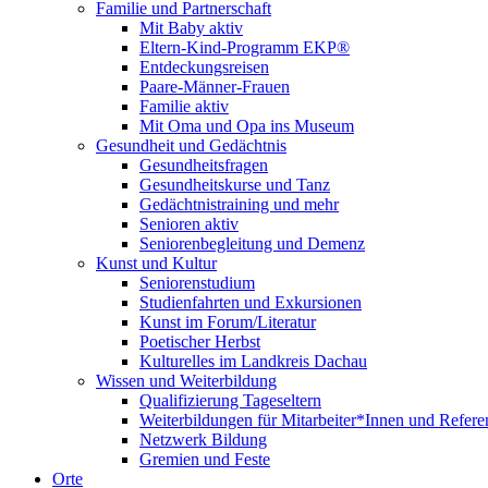
Familie und Partnerschaft
Mit Baby aktiv
Eltern-Kind-Programm EKP®
Entdeckungsreisen
Paare-Männer-Frauen
Familie aktiv
Mit Oma und Opa ins Museum
Gesundheit und Gedächtnis
Gesundheitsfragen
Gesundheitskurse und Tanz
Gedächtnistraining und mehr
Senioren aktiv
Seniorenbegleitung und Demenz
Kunst und Kultur
Seniorenstudium
Studienfahrten und Exkursionen
Kunst im Forum/Literatur
Poetischer Herbst
Kulturelles im Landkreis Dachau
Wissen und Weiterbildung
Qualifizierung Tageseltern
Weiterbildungen für Mitarbeiter*Innen und Refere
Netzwerk Bildung
Gremien und Feste
Orte