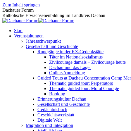
Zum Inhalt springen
Dachauer Forum
Katholische Erwachsenenbildung im Landkreis Dachau
Start
Veranstaltungen
Jahresschwerpunkt
Gesellschaft und Geschichte
Rundgänge in der KZ-Gedenkstätte
Täter im Nationalsozialismus
Zivilcourage damals – Zivilcourage heute
Dachau und das Lager
Online-Anmeldung
Guided Tours at Dachau Concentration Camp Mem
Thematic guided tour: Perpetrators
Thematic guided tour: Moral Courage
Booking
Erinnerungskultur Dachau
Gesellschaft und Geschichte
Gedächtnisbuch
Geschichtswerkstatt
Digitale Welt
Migration und Integration
Vielfalt leben