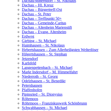
Dachau/Mitterndorf – St. Nikolaus
Dachau – Hl. Kreuz
Dachau – Bürgertreff-Ost
Dachau – St. Peter
Dachau – Treffpunkt 50+
Dachau – Gemeinde-Caritas
Dachau – Altenheim Marienstift
Dachau – Evang. Altenheim
Erdweg
Giebing – St. Michael
Haimhausen – St. Nikolaus
Hebertshausen – Zum Allerheiligsten Welterlöser
Hilgertshausen – St. Stephan
Jetzendorf
Karlsfeld
Langenpettenbach – St. Michael
Markt Indersdorf – M. Himmelfahrt
Niederroth – St. Georg
Odelzhausen – St. Benedikt
Petershausen
Pfaffenhofen
Pipinsried – St. Dionysius
Röhrmoos
Röhrmoos – Franziskuswerk Schönbrunn
Schwabhausen – St. Michael