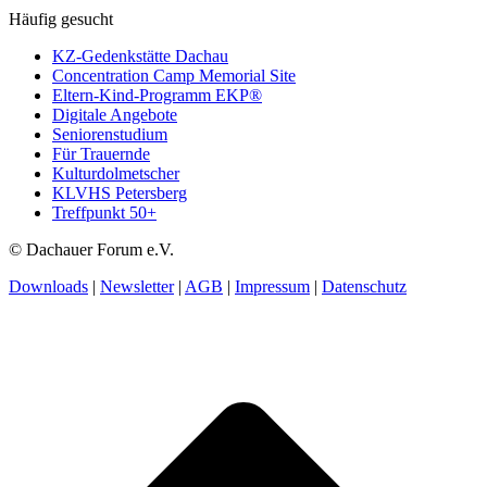
Häufig gesucht
KZ-Gedenkstätte Dachau
Concentration Camp Memorial Site
Eltern-Kind-Programm EKP®
Digitale Angebote
Seniorenstudium
Für Trauernde
Kulturdolmetscher
KLVHS Petersberg
Treffpunkt 50+
© Dachauer Forum e.V.
Downloads
|
Newsletter
|
AGB
|
Impressum
|
Datenschutz
t
T