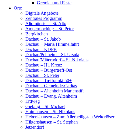
Gremien und Feste
Orte
Digitale Angebote
Zentrales Programm
Altomünster – St. Alto
Ampermoching – St. Peter
Bergkirchen
Dachau – St. Jakob
Dachau – Mariä Himmelfahrt
Dachau – KDFB
Dachau/Pellheim – St. Ursula
Dachau/Mitterndorf – St. Nikolaus
Dachau – Hl. Kreuz
Dachau – Bürgertreff-Ost
Dachau – St. Peter
Dachau – Treffpunkt 50+
Dachau – Gemeinde-Caritas
Dachau – Altenheim Marienstift
Dachau – Evang. Altenheim
Erdweg
Giebing – St. Michael
Haimhausen – St. Nikolaus
Hebertshausen – Zum Allerheiligsten Welterlöser
Hilgertshausen – St. Stephan
Jetzendorf