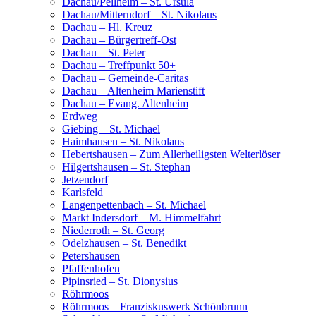
Dachau/Pellheim – St. Ursula
Dachau/Mitterndorf – St. Nikolaus
Dachau – Hl. Kreuz
Dachau – Bürgertreff-Ost
Dachau – St. Peter
Dachau – Treffpunkt 50+
Dachau – Gemeinde-Caritas
Dachau – Altenheim Marienstift
Dachau – Evang. Altenheim
Erdweg
Giebing – St. Michael
Haimhausen – St. Nikolaus
Hebertshausen – Zum Allerheiligsten Welterlöser
Hilgertshausen – St. Stephan
Jetzendorf
Karlsfeld
Langenpettenbach – St. Michael
Markt Indersdorf – M. Himmelfahrt
Niederroth – St. Georg
Odelzhausen – St. Benedikt
Petershausen
Pfaffenhofen
Pipinsried – St. Dionysius
Röhrmoos
Röhrmoos – Franziskuswerk Schönbrunn