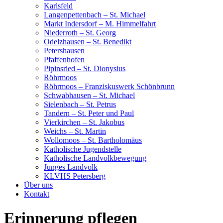
Karlsfeld
Langenpettenbach – St. Michael
Markt Indersdorf – M. Himmelfahrt
Niederroth – St. Georg
Odelzhausen – St. Benedikt
Petershausen
Pfaffenhofen
Pipinsried – St. Dionysius
Röhrmoos
Röhrmoos – Franziskuswerk Schönbrunn
Schwabhausen – St. Michael
Sielenbach – St. Petrus
Tandern – St. Peter und Paul
Vierkirchen – St. Jakobus
Weichs – St. Martin
Wollomoos – St. Bartholomäus
Katholische Jugendstelle
Katholische Landvolkbewegung
Junges Landvolk
KLVHS Petersberg
Über uns
Kontakt
Erinnerung pflegen