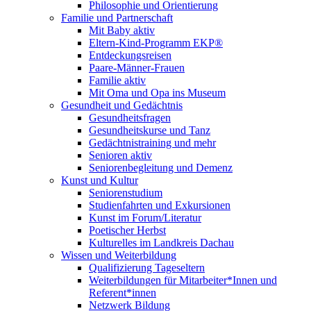
Philosophie und Orientierung
Familie und Partnerschaft
Mit Baby aktiv
Eltern-Kind-Programm EKP®
Entdeckungsreisen
Paare-Männer-Frauen
Familie aktiv
Mit Oma und Opa ins Museum
Gesundheit und Gedächtnis
Gesundheitsfragen
Gesundheitskurse und Tanz
Gedächtnistraining und mehr
Senioren aktiv
Seniorenbegleitung und Demenz
Kunst und Kultur
Seniorenstudium
Studienfahrten und Exkursionen
Kunst im Forum/Literatur
Poetischer Herbst
Kulturelles im Landkreis Dachau
Wissen und Weiterbildung
Qualifizierung Tageseltern
Weiterbildungen für Mitarbeiter*Innen und
Referent*innen
Netzwerk Bildung