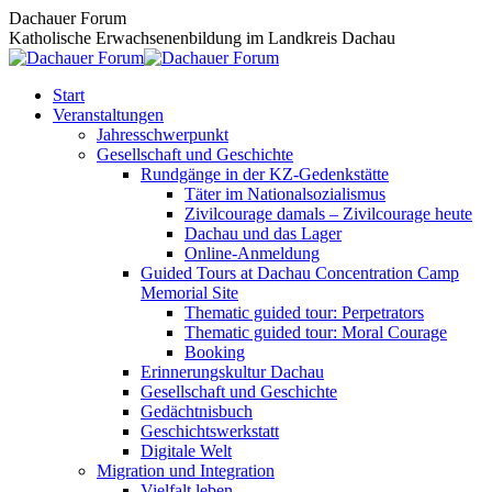
Zum
Dachauer Forum
Inhalt
Katholische Erwachsenenbildung im Landkreis Dachau
springen
Start
Veranstaltungen
Jahresschwerpunkt
Gesellschaft und Geschichte
Rundgänge in der KZ-Gedenkstätte
Täter im Nationalsozialismus
Zivilcourage damals – Zivilcourage heute
Dachau und das Lager
Online-Anmeldung
Guided Tours at Dachau Concentration Camp
Memorial Site
Thematic guided tour: Perpetrators
Thematic guided tour: Moral Courage
Booking
Erinnerungskultur Dachau
Gesellschaft und Geschichte
Gedächtnisbuch
Geschichtswerkstatt
Digitale Welt
Migration und Integration
Vielfalt leben