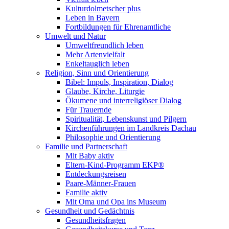
Kulturdolmetscher plus
Leben in Bayern
Fortbildungen für Ehrenamtliche
Umwelt und Natur
Umweltfreundlich leben
Mehr Artenvielfalt
Enkeltauglich leben
Religion, Sinn und Orientierung
Bibel: Impuls, Inspiration, Dialog
Glaube, Kirche, Liturgie
Ökumene und interreligiöser Dialog
Für Trauernde
Spiritualität, Lebenskunst und Pilgern
Kirchenführungen im Landkreis Dachau
Philosophie und Orientierung
Familie und Partnerschaft
Mit Baby aktiv
Eltern-Kind-Programm EKP®
Entdeckungsreisen
Paare-Männer-Frauen
Familie aktiv
Mit Oma und Opa ins Museum
Gesundheit und Gedächtnis
Gesundheitsfragen