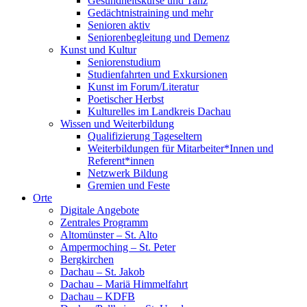
Gesundheitskurse und Tanz
Gedächtnistraining und mehr
Senioren aktiv
Seniorenbegleitung und Demenz
Kunst und Kultur
Seniorenstudium
Studienfahrten und Exkursionen
Kunst im Forum/Literatur
Poetischer Herbst
Kulturelles im Landkreis Dachau
Wissen und Weiterbildung
Qualifizierung Tageseltern
Weiterbildungen für Mitarbeiter*Innen und
Referent*innen
Netzwerk Bildung
Gremien und Feste
Orte
Digitale Angebote
Zentrales Programm
Altomünster – St. Alto
Ampermoching – St. Peter
Bergkirchen
Dachau – St. Jakob
Dachau – Mariä Himmelfahrt
Dachau – KDFB