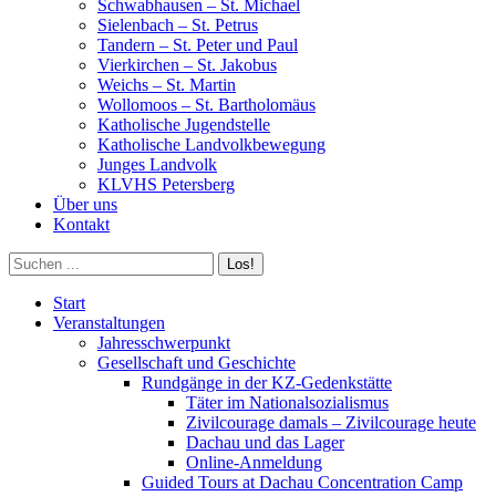
Schwabhausen – St. Michael
Sielenbach – St. Petrus
Tandern – St. Peter und Paul
Vierkirchen – St. Jakobus
Weichs – St. Martin
Wollomoos – St. Bartholomäus
Katholische Jugendstelle
Katholische Landvolkbewegung
Junges Landvolk
KLVHS Petersberg
Über uns
Kontakt
Search:
Start
Veranstaltungen
Jahresschwerpunkt
Gesellschaft und Geschichte
Rundgänge in der KZ-Gedenkstätte
Täter im Nationalsozialismus
Zivilcourage damals – Zivilcourage heute
Dachau und das Lager
Online-Anmeldung
Guided Tours at Dachau Concentration Camp