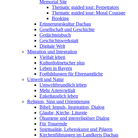
Memorial Site
Thematic guided tour: Perpetrators
Thematic guided tour: Moral Courage
Booking
Erinnerungskultur Dachau
Gesellschaft und Geschichte
Gedächtnisbuch
Geschichtswerkstatt
Digitale Welt
Migration und Integration
Vielfalt leben
Kulturdolmetscher plus
Leben in Bayern
Fortbildungen für Ehrenamtliche
Umwelt und Natur
Umweltfreundlich leben
Mehr Artenvielfalt
Enkeltauglich leben
Religion, Sinn und Orientierung
Bibel: Impuls, Inspiration, Dialog
Glaube, Kirche, Liturgie
Ökumene und interreligiöser Dialog
Für Trauernde
Spiritualität, Lebenskunst und Pilgern
Kirchenführungen im Landkreis Dachau