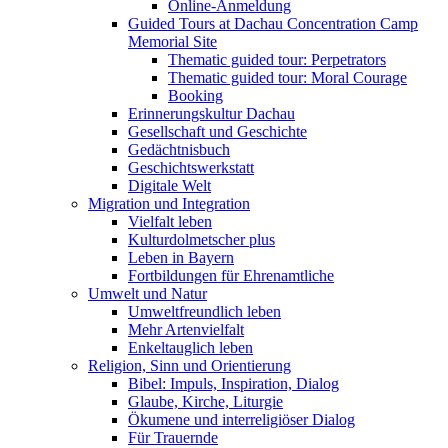
Online-Anmeldung
Guided Tours at Dachau Concentration Camp
Memorial Site
Thematic guided tour: Perpetrators
Thematic guided tour: Moral Courage
Booking
Erinnerungskultur Dachau
Gesellschaft und Geschichte
Gedächtnisbuch
Geschichtswerkstatt
Digitale Welt
Migration und Integration
Vielfalt leben
Kulturdolmetscher plus
Leben in Bayern
Fortbildungen für Ehrenamtliche
Umwelt und Natur
Umweltfreundlich leben
Mehr Artenvielfalt
Enkeltauglich leben
Religion, Sinn und Orientierung
Bibel: Impuls, Inspiration, Dialog
Glaube, Kirche, Liturgie
Ökumene und interreligiöser Dialog
Für Trauernde