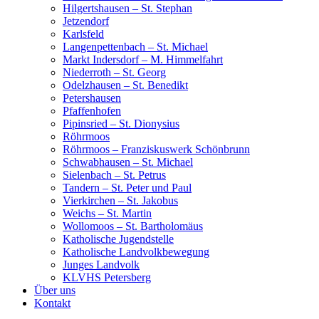
Hilgertshausen – St. Stephan
Jetzendorf
Karlsfeld
Langenpettenbach – St. Michael
Markt Indersdorf – M. Himmelfahrt
Niederroth – St. Georg
Odelzhausen – St. Benedikt
Petershausen
Pfaffenhofen
Pipinsried – St. Dionysius
Röhrmoos
Röhrmoos – Franziskuswerk Schönbrunn
Schwabhausen – St. Michael
Sielenbach – St. Petrus
Tandern – St. Peter und Paul
Vierkirchen – St. Jakobus
Weichs – St. Martin
Wollomoos – St. Bartholomäus
Katholische Jugendstelle
Katholische Landvolkbewegung
Junges Landvolk
KLVHS Petersberg
Über uns
Kontakt