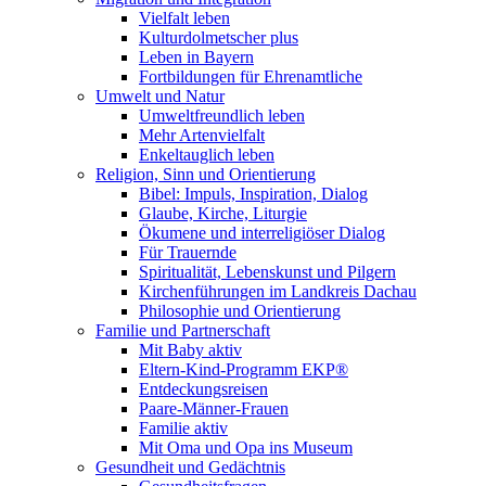
Vielfalt leben
Kulturdolmetscher plus
Leben in Bayern
Fortbildungen für Ehrenamtliche
Umwelt und Natur
Umweltfreundlich leben
Mehr Artenvielfalt
Enkeltauglich leben
Religion, Sinn und Orientierung
Bibel: Impuls, Inspiration, Dialog
Glaube, Kirche, Liturgie
Ökumene und interreligiöser Dialog
Für Trauernde
Spiritualität, Lebenskunst und Pilgern
Kirchenführungen im Landkreis Dachau
Philosophie und Orientierung
Familie und Partnerschaft
Mit Baby aktiv
Eltern-Kind-Programm EKP®
Entdeckungsreisen
Paare-Männer-Frauen
Familie aktiv
Mit Oma und Opa ins Museum
Gesundheit und Gedächtnis