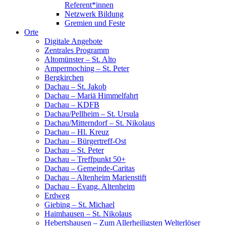
Referent*innen
Netzwerk Bildung
Gremien und Feste
Orte
Digitale Angebote
Zentrales Programm
Altomünster – St. Alto
Ampermoching – St. Peter
Bergkirchen
Dachau – St. Jakob
Dachau – Mariä Himmelfahrt
Dachau – KDFB
Dachau/Pellheim – St. Ursula
Dachau/Mitterndorf – St. Nikolaus
Dachau – Hl. Kreuz
Dachau – Bürgertreff-Ost
Dachau – St. Peter
Dachau – Treffpunkt 50+
Dachau – Gemeinde-Caritas
Dachau – Altenheim Marienstift
Dachau – Evang. Altenheim
Erdweg
Giebing – St. Michael
Haimhausen – St. Nikolaus
Hebertshausen – Zum Allerheiligsten Welterlöser