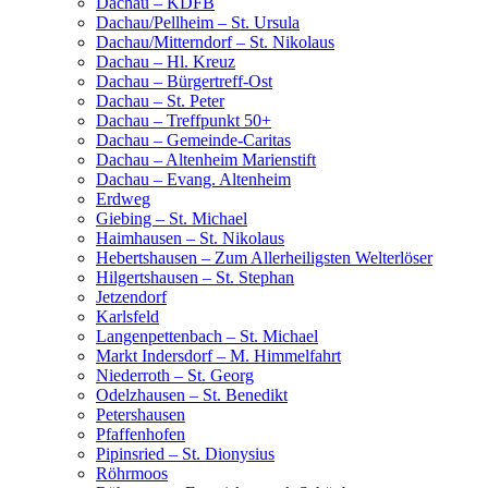
Dachau – KDFB
Dachau/Pellheim – St. Ursula
Dachau/Mitterndorf – St. Nikolaus
Dachau – Hl. Kreuz
Dachau – Bürgertreff-Ost
Dachau – St. Peter
Dachau – Treffpunkt 50+
Dachau – Gemeinde-Caritas
Dachau – Altenheim Marienstift
Dachau – Evang. Altenheim
Erdweg
Giebing – St. Michael
Haimhausen – St. Nikolaus
Hebertshausen – Zum Allerheiligsten Welterlöser
Hilgertshausen – St. Stephan
Jetzendorf
Karlsfeld
Langenpettenbach – St. Michael
Markt Indersdorf – M. Himmelfahrt
Niederroth – St. Georg
Odelzhausen – St. Benedikt
Petershausen
Pfaffenhofen
Pipinsried – St. Dionysius
Röhrmoos