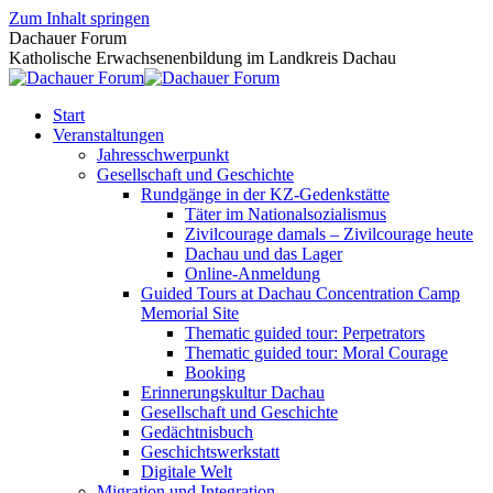
Zum Inhalt springen
Dachauer Forum
Katholische Erwachsenenbildung im Landkreis Dachau
Start
Veranstaltungen
Jahresschwerpunkt
Gesellschaft und Geschichte
Rundgänge in der KZ-Gedenkstätte
Täter im Nationalsozialismus
Zivilcourage damals – Zivilcourage heute
Dachau und das Lager
Online-Anmeldung
Guided Tours at Dachau Concentration Camp
Memorial Site
Thematic guided tour: Perpetrators
Thematic guided tour: Moral Courage
Booking
Erinnerungskultur Dachau
Gesellschaft und Geschichte
Gedächtnisbuch
Geschichtswerkstatt
Digitale Welt
Migration und Integration