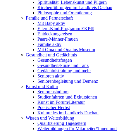
Spiritualität, Lebenskunst und Pilgern
Kirchenführungen im Landkreis Dachau
Philosophie und Orientierung
Familie und Partnerschaft
Mit Baby aktiv
Eltern-Kind-Programm EKP®
Entdeckungsreisen
Paare-Männer-Frauen
Familie aktiv
Mit Oma und Opa ins Museum
Gesundheit und Gedächtnis
Gesundheitsfragen
Gesundheitskurse und Tanz
Gedächtnistraining und mehr
Senioren aktiv
Seniorenbegleitung und Demenz
Kunst und Kultur
Seniorenstudium
Studienfahrten und Exkursionen
Kunst im Forum/Literatur
Poetischer Herbst
Kulturelles im Landkreis Dachau
Wissen und Weiterbildung
Qualifizierung Tageseltern
Weiterbildungen für Mitarbeiter*Innen und