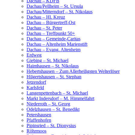
Dachau – KDFB
Dachau/Pellheim – St. Ursula
Dachau/Mitterndorf – St. Nikolaus
Dachau – Hl. Kreuz
Dachau – Bürgertreff-Ost
Dachau – St. Peter
Dachau – Treffpunkt 50+
Dachau – Gemeinde-Caritas
Dachau – Altenheim Marienstift
Dachau – Evang. Altenheim
Erdweg
Giebing – St. Michael
Haimhausen – St. Nikolaus
Hebertshausen – Zum Allerheiligsten Welterlöser
Hilgertshausen – St. Stephan
Jetzendorf
Karlsfeld
Langenpettenbach – St. Michael
Markt Indersdorf – M. Himmelfahrt
Niederroth – St. Georg
Odelzhausen – St. Benedikt
Petershausen
Pfaffenhofen
Pipinsried – St. Dionysius
Röhrmoos