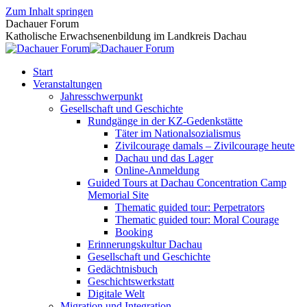
Zum Inhalt springen
Dachauer Forum
Katholische Erwachsenenbildung im Landkreis Dachau
Start
Veranstaltungen
Jahresschwerpunkt
Gesellschaft und Geschichte
Rundgänge in der KZ-Gedenkstätte
Täter im Nationalsozialismus
Zivilcourage damals – Zivilcourage heute
Dachau und das Lager
Online-Anmeldung
Guided Tours at Dachau Concentration Camp
Memorial Site
Thematic guided tour: Perpetrators
Thematic guided tour: Moral Courage
Booking
Erinnerungskultur Dachau
Gesellschaft und Geschichte
Gedächtnisbuch
Geschichtswerkstatt
Digitale Welt
Migration und Integration