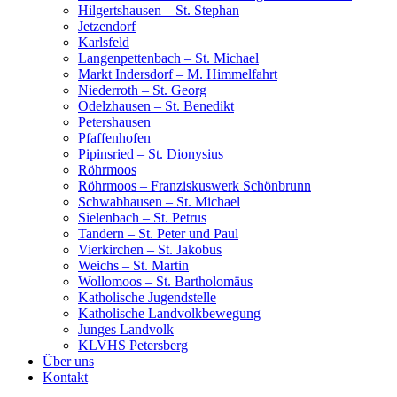
Hilgertshausen – St. Stephan
Jetzendorf
Karlsfeld
Langenpettenbach – St. Michael
Markt Indersdorf – M. Himmelfahrt
Niederroth – St. Georg
Odelzhausen – St. Benedikt
Petershausen
Pfaffenhofen
Pipinsried – St. Dionysius
Röhrmoos
Röhrmoos – Franziskuswerk Schönbrunn
Schwabhausen – St. Michael
Sielenbach – St. Petrus
Tandern – St. Peter und Paul
Vierkirchen – St. Jakobus
Weichs – St. Martin
Wollomoos – St. Bartholomäus
Katholische Jugendstelle
Katholische Landvolkbewegung
Junges Landvolk
KLVHS Petersberg
Über uns
Kontakt