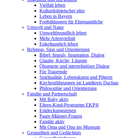
Vielfalt leben
Kulturdolmetscher plus
Leben in Bayern
Fortbildungen für Ehrenamtliche
Umwelt und Natur
Umweltfreundlich leben
Mehr Artenvielfalt
Enkeltauglich leben
Religion, Sinn und Orientierung
Bibel: Impuls, Inspiration, Dialog
Glaube, Kirche, Liturgie
Ökumene und interreligiöser Dialog
Für Trauernde
Spiritualität, Lebenskunst und Pilgern
Kirchenführungen im Landkreis Dachau
Philosophie und Orientierung
Familie und Partnerschaft
Mit Baby aktiv
Eltern-Kind-Programm EKP®
Entdeckungsreisen
Paare-Männer-Frauen
Familie aktiv
Mit Oma und Opa ins Museum
Gesundheit und Gedächtnis