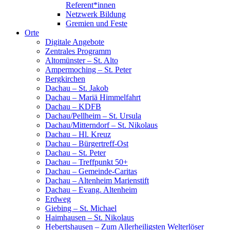
Referent*innen
Netzwerk Bildung
Gremien und Feste
Orte
Digitale Angebote
Zentrales Programm
Altomünster – St. Alto
Ampermoching – St. Peter
Bergkirchen
Dachau – St. Jakob
Dachau – Mariä Himmelfahrt
Dachau – KDFB
Dachau/Pellheim – St. Ursula
Dachau/Mitterndorf – St. Nikolaus
Dachau – Hl. Kreuz
Dachau – Bürgertreff-Ost
Dachau – St. Peter
Dachau – Treffpunkt 50+
Dachau – Gemeinde-Caritas
Dachau – Altenheim Marienstift
Dachau – Evang. Altenheim
Erdweg
Giebing – St. Michael
Haimhausen – St. Nikolaus
Hebertshausen – Zum Allerheiligsten Welterlöser