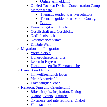
Online-Anmeldung
Guided Tours at Dachau Concentration Camp
Memorial Site
Thematic guided tour: Perpetrators
Thematic guided tour: Moral Courage
Booking
Erinnerungskultur Dachau
Gesellschaft und Geschichte
Gedächtnisbuch
Geschichtswerkstatt
Digitale Welt
Migration und Integration
Vielfalt leben
Kulturdolmetscher plus
Leben in Bayern
Fortbildungen für Ehrenamtliche
Umwelt und Natur
Umweltfreundlich leben
Mehr Artenvielfalt
Enkeltauglich leben
Religion, Sinn und Orientierung
Bibel: Impuls, Inspiration, Dialog
Glaube, Kirche, Liturgie
Ökumene und interreligiöser Dialog
Für Trauernde