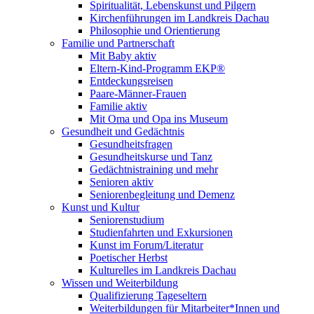
Spiritualität, Lebenskunst und Pilgern
Kirchenführungen im Landkreis Dachau
Philosophie und Orientierung
Familie und Partnerschaft
Mit Baby aktiv
Eltern-Kind-Programm EKP®
Entdeckungsreisen
Paare-Männer-Frauen
Familie aktiv
Mit Oma und Opa ins Museum
Gesundheit und Gedächtnis
Gesundheitsfragen
Gesundheitskurse und Tanz
Gedächtnistraining und mehr
Senioren aktiv
Seniorenbegleitung und Demenz
Kunst und Kultur
Seniorenstudium
Studienfahrten und Exkursionen
Kunst im Forum/Literatur
Poetischer Herbst
Kulturelles im Landkreis Dachau
Wissen und Weiterbildung
Qualifizierung Tageseltern
Weiterbildungen für Mitarbeiter*Innen und