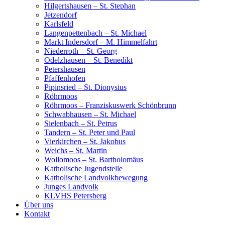
Hilgertshausen – St. Stephan
Jetzendorf
Karlsfeld
Langenpettenbach – St. Michael
Markt Indersdorf – M. Himmelfahrt
Niederroth – St. Georg
Odelzhausen – St. Benedikt
Petershausen
Pfaffenhofen
Pipinsried – St. Dionysius
Röhrmoos
Röhrmoos – Franziskuswerk Schönbrunn
Schwabhausen – St. Michael
Sielenbach – St. Petrus
Tandern – St. Peter und Paul
Vierkirchen – St. Jakobus
Weichs – St. Martin
Wollomoos – St. Bartholomäus
Katholische Jugendstelle
Katholische Landvolkbewegung
Junges Landvolk
KLVHS Petersberg
Über uns
Kontakt