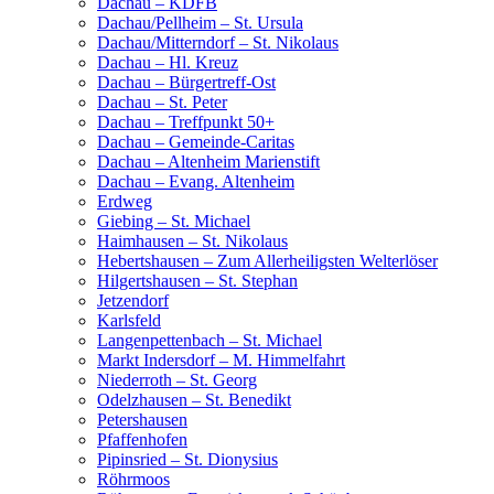
Dachau – KDFB
Dachau/Pellheim – St. Ursula
Dachau/Mitterndorf – St. Nikolaus
Dachau – Hl. Kreuz
Dachau – Bürgertreff-Ost
Dachau – St. Peter
Dachau – Treffpunkt 50+
Dachau – Gemeinde-Caritas
Dachau – Altenheim Marienstift
Dachau – Evang. Altenheim
Erdweg
Giebing – St. Michael
Haimhausen – St. Nikolaus
Hebertshausen – Zum Allerheiligsten Welterlöser
Hilgertshausen – St. Stephan
Jetzendorf
Karlsfeld
Langenpettenbach – St. Michael
Markt Indersdorf – M. Himmelfahrt
Niederroth – St. Georg
Odelzhausen – St. Benedikt
Petershausen
Pfaffenhofen
Pipinsried – St. Dionysius
Röhrmoos