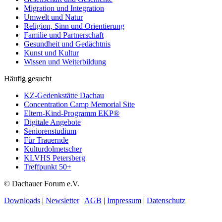
Migration und Integration
Umwelt und Natur
Religion, Sinn und Orientierung
Familie und Partnerschaft
Gesundheit und Gedächtnis
Kunst und Kultur
Wissen und Weiterbildung
Häufig gesucht
KZ-Gedenkstätte Dachau
Concentration Camp Memorial Site
Eltern-Kind-Programm EKP®
Digitale Angebote
Seniorenstudium
Für Trauernde
Kulturdolmetscher
KLVHS Petersberg
Treffpunkt 50+
© Dachauer Forum e.V.
Downloads
|
Newsletter
|
AGB
|
Impressum
|
Datenschutz