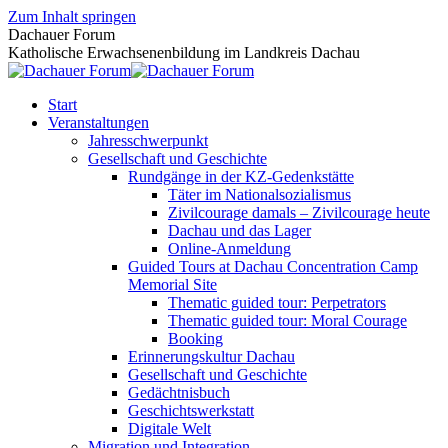
Zum Inhalt springen
Dachauer Forum
Katholische Erwachsenenbildung im Landkreis Dachau
Start
Veranstaltungen
Jahresschwerpunkt
Gesellschaft und Geschichte
Rundgänge in der KZ-Gedenkstätte
Täter im Nationalsozialismus
Zivilcourage damals – Zivilcourage heute
Dachau und das Lager
Online-Anmeldung
Guided Tours at Dachau Concentration Camp
Memorial Site
Thematic guided tour: Perpetrators
Thematic guided tour: Moral Courage
Booking
Erinnerungskultur Dachau
Gesellschaft und Geschichte
Gedächtnisbuch
Geschichtswerkstatt
Digitale Welt
Migration und Integration