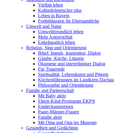
Vielfalt leben
Kulturdolmetscher plus
Leben in Bayern
Fortbildungen für Ehrenamtliche
Umwelt und Natur
Umweltfreundlich leben
Mehr Artenvielfalt
Enkeltauglich leben
Religion, Sinn und Orientierung
Bibel: Impuls, Inspiration, Dialog
Glaube, Kirche, Liturgie
Ökumene und interreligiöser Dialog
Für Trauernde
Spiritualität, Lebenskunst und Pilgern
Kirchenführungen im Landkreis Dachau
Philosophie und Orientierung
Familie und Partnerschaft
Mit Baby aktiv
Eltern-Kind-Programm EKP®
Entdeckungsreisen
Paare-Männer-Frauen
Familie aktiv
Mit Oma und Opa ins Museum
Gesundheit und Gedächtnis