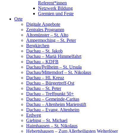
Referent*innen
Netzwerk Bildung
Gremien und Feste
Orte
Digitale Angebote
Zentrales Programm
Altomünster – St. Alto
Ampermoching – St. Peter
Bergkirchen
Dachau – St. Jakob
Dachau – Mariä Himmelfahrt
Dachau – KDFB
Dachau/Pellheim – St. Ursula
Dachau/Mitterndorf – St. Nikolaus
Dachau – Hl. Kreuz
Dachau – Bürgertreff-Ost
Dachau – St. Peter
Dachau – Treffpunkt 50+
Dachau – Gemeinde-Caritas
Dachau – Altenheim Marienstift
Dachau – Evang. Altenheim
Erdweg
Giebing – St. Michael
Haimhausen – St. Nikolaus
Hebertshausen – Zum Allerheiligsten Welterlöser