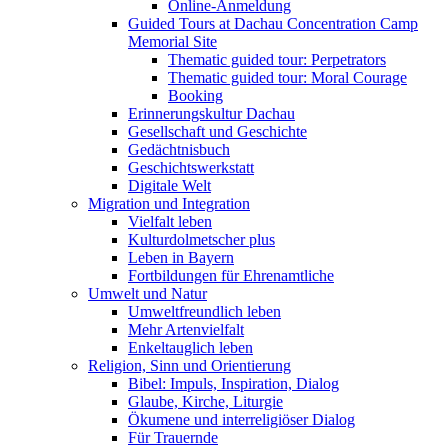
Online-Anmeldung
Guided Tours at Dachau Concentration Camp
Memorial Site
Thematic guided tour: Perpetrators
Thematic guided tour: Moral Courage
Booking
Erinnerungskultur Dachau
Gesellschaft und Geschichte
Gedächtnisbuch
Geschichtswerkstatt
Digitale Welt
Migration und Integration
Vielfalt leben
Kulturdolmetscher plus
Leben in Bayern
Fortbildungen für Ehrenamtliche
Umwelt und Natur
Umweltfreundlich leben
Mehr Artenvielfalt
Enkeltauglich leben
Religion, Sinn und Orientierung
Bibel: Impuls, Inspiration, Dialog
Glaube, Kirche, Liturgie
Ökumene und interreligiöser Dialog
Für Trauernde