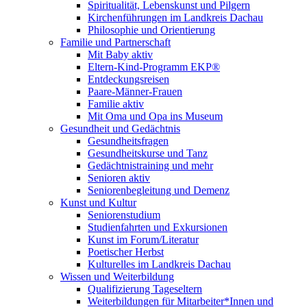
Spiritualität, Lebenskunst und Pilgern
Kirchenführungen im Landkreis Dachau
Philosophie und Orientierung
Familie und Partnerschaft
Mit Baby aktiv
Eltern-Kind-Programm EKP®
Entdeckungsreisen
Paare-Männer-Frauen
Familie aktiv
Mit Oma und Opa ins Museum
Gesundheit und Gedächtnis
Gesundheitsfragen
Gesundheitskurse und Tanz
Gedächtnistraining und mehr
Senioren aktiv
Seniorenbegleitung und Demenz
Kunst und Kultur
Seniorenstudium
Studienfahrten und Exkursionen
Kunst im Forum/Literatur
Poetischer Herbst
Kulturelles im Landkreis Dachau
Wissen und Weiterbildung
Qualifizierung Tageseltern
Weiterbildungen für Mitarbeiter*Innen und