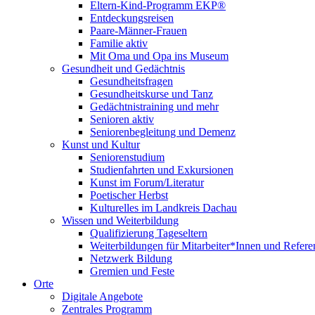
Eltern-Kind-Programm EKP®
Entdeckungsreisen
Paare-Männer-Frauen
Familie aktiv
Mit Oma und Opa ins Museum
Gesundheit und Gedächtnis
Gesundheitsfragen
Gesundheitskurse und Tanz
Gedächtnistraining und mehr
Senioren aktiv
Seniorenbegleitung und Demenz
Kunst und Kultur
Seniorenstudium
Studienfahrten und Exkursionen
Kunst im Forum/Literatur
Poetischer Herbst
Kulturelles im Landkreis Dachau
Wissen und Weiterbildung
Qualifizierung Tageseltern
Weiterbildungen für Mitarbeiter*Innen und Refere
Netzwerk Bildung
Gremien und Feste
Orte
Digitale Angebote
Zentrales Programm