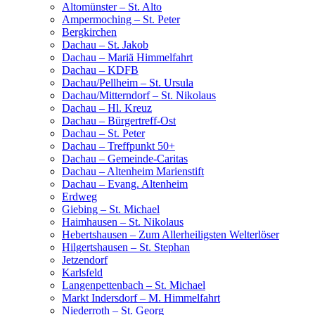
Altomünster – St. Alto
Ampermoching – St. Peter
Bergkirchen
Dachau – St. Jakob
Dachau – Mariä Himmelfahrt
Dachau – KDFB
Dachau/Pellheim – St. Ursula
Dachau/Mitterndorf – St. Nikolaus
Dachau – Hl. Kreuz
Dachau – Bürgertreff-Ost
Dachau – St. Peter
Dachau – Treffpunkt 50+
Dachau – Gemeinde-Caritas
Dachau – Altenheim Marienstift
Dachau – Evang. Altenheim
Erdweg
Giebing – St. Michael
Haimhausen – St. Nikolaus
Hebertshausen – Zum Allerheiligsten Welterlöser
Hilgertshausen – St. Stephan
Jetzendorf
Karlsfeld
Langenpettenbach – St. Michael
Markt Indersdorf – M. Himmelfahrt
Niederroth – St. Georg