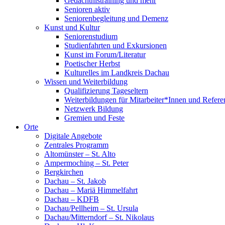
Gedächtnistraining und mehr
Senioren aktiv
Seniorenbegleitung und Demenz
Kunst und Kultur
Seniorenstudium
Studienfahrten und Exkursionen
Kunst im Forum/Literatur
Poetischer Herbst
Kulturelles im Landkreis Dachau
Wissen und Weiterbildung
Qualifizierung Tageseltern
Weiterbildungen für Mitarbeiter*Innen und Refere
Netzwerk Bildung
Gremien und Feste
Orte
Digitale Angebote
Zentrales Programm
Altomünster – St. Alto
Ampermoching – St. Peter
Bergkirchen
Dachau – St. Jakob
Dachau – Mariä Himmelfahrt
Dachau – KDFB
Dachau/Pellheim – St. Ursula
Dachau/Mitterndorf – St. Nikolaus