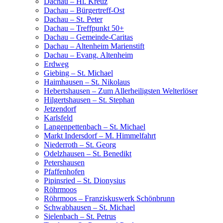
Dachau – Hl. Kreuz
Dachau – Bürgertreff-Ost
Dachau – St. Peter
Dachau – Treffpunkt 50+
Dachau – Gemeinde-Caritas
Dachau – Altenheim Marienstift
Dachau – Evang. Altenheim
Erdweg
Giebing – St. Michael
Haimhausen – St. Nikolaus
Hebertshausen – Zum Allerheiligsten Welterlöser
Hilgertshausen – St. Stephan
Jetzendorf
Karlsfeld
Langenpettenbach – St. Michael
Markt Indersdorf – M. Himmelfahrt
Niederroth – St. Georg
Odelzhausen – St. Benedikt
Petershausen
Pfaffenhofen
Pipinsried – St. Dionysius
Röhrmoos
Röhrmoos – Franziskuswerk Schönbrunn
Schwabhausen – St. Michael
Sielenbach – St. Petrus