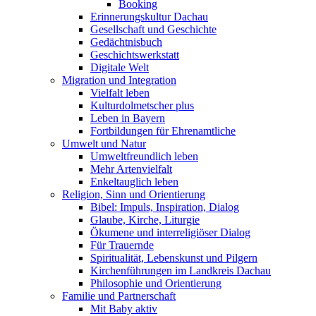
Booking
Erinnerungskultur Dachau
Gesellschaft und Geschichte
Gedächtnisbuch
Geschichtswerkstatt
Digitale Welt
Migration und Integration
Vielfalt leben
Kulturdolmetscher plus
Leben in Bayern
Fortbildungen für Ehrenamtliche
Umwelt und Natur
Umweltfreundlich leben
Mehr Artenvielfalt
Enkeltauglich leben
Religion, Sinn und Orientierung
Bibel: Impuls, Inspiration, Dialog
Glaube, Kirche, Liturgie
Ökumene und interreligiöser Dialog
Für Trauernde
Spiritualität, Lebenskunst und Pilgern
Kirchenführungen im Landkreis Dachau
Philosophie und Orientierung
Familie und Partnerschaft
Mit Baby aktiv