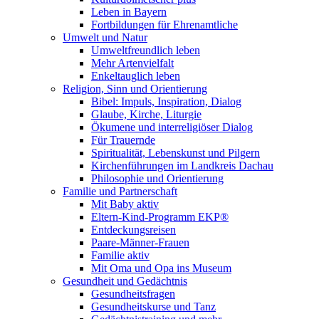
Leben in Bayern
Fortbildungen für Ehrenamtliche
Umwelt und Natur
Umweltfreundlich leben
Mehr Artenvielfalt
Enkeltauglich leben
Religion, Sinn und Orientierung
Bibel: Impuls, Inspiration, Dialog
Glaube, Kirche, Liturgie
Ökumene und interreligiöser Dialog
Für Trauernde
Spiritualität, Lebenskunst und Pilgern
Kirchenführungen im Landkreis Dachau
Philosophie und Orientierung
Familie und Partnerschaft
Mit Baby aktiv
Eltern-Kind-Programm EKP®
Entdeckungsreisen
Paare-Männer-Frauen
Familie aktiv
Mit Oma und Opa ins Museum
Gesundheit und Gedächtnis
Gesundheitsfragen
Gesundheitskurse und Tanz