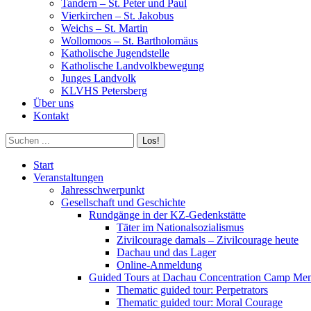
Tandern – St. Peter und Paul
Vierkirchen – St. Jakobus
Weichs – St. Martin
Wollomoos – St. Bartholomäus
Katholische Jugendstelle
Katholische Landvolkbewegung
Junges Landvolk
KLVHS Petersberg
Über uns
Kontakt
Search:
Start
Veranstaltungen
Jahresschwerpunkt
Gesellschaft und Geschichte
Rundgänge in der KZ-Gedenkstätte
Täter im Nationalsozialismus
Zivilcourage damals – Zivilcourage heute
Dachau und das Lager
Online-Anmeldung
Guided Tours at Dachau Concentration Camp Mem
Thematic guided tour: Perpetrators
Thematic guided tour: Moral Courage