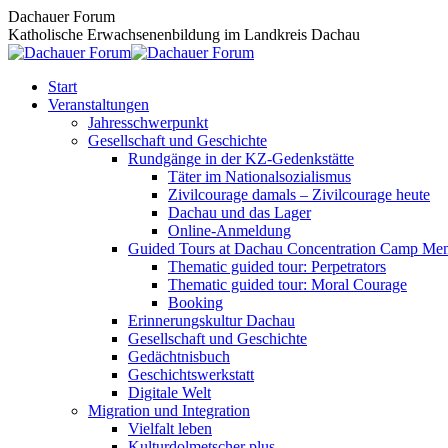
Zum
Dachauer Forum
Inhalt
Katholische Erwachsenenbildung im Landkreis Dachau
springen
Start
Veranstaltungen
Jahresschwerpunkt
Gesellschaft und Geschichte
Rundgänge in der KZ-Gedenkstätte
Täter im Nationalsozialismus
Zivilcourage damals – Zivilcourage heute
Dachau und das Lager
Online-Anmeldung
Guided Tours at Dachau Concentration Camp Mem
Thematic guided tour: Perpetrators
Thematic guided tour: Moral Courage
Booking
Erinnerungskultur Dachau
Gesellschaft und Geschichte
Gedächtnisbuch
Geschichtswerkstatt
Digitale Welt
Migration und Integration
Vielfalt leben
Kulturdolmetscher plus