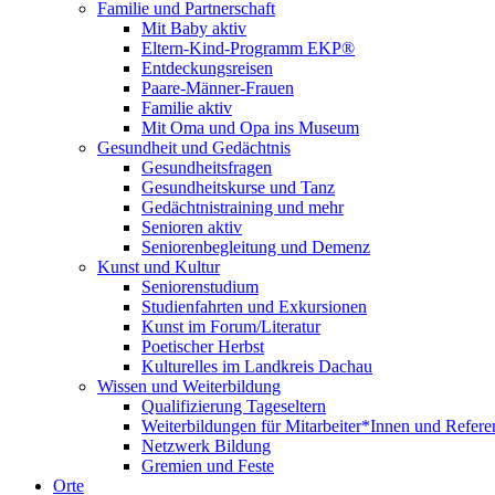
Familie und Partnerschaft
Mit Baby aktiv
Eltern-Kind-Programm EKP®
Entdeckungsreisen
Paare-Männer-Frauen
Familie aktiv
Mit Oma und Opa ins Museum
Gesundheit und Gedächtnis
Gesundheitsfragen
Gesundheitskurse und Tanz
Gedächtnistraining und mehr
Senioren aktiv
Seniorenbegleitung und Demenz
Kunst und Kultur
Seniorenstudium
Studienfahrten und Exkursionen
Kunst im Forum/Literatur
Poetischer Herbst
Kulturelles im Landkreis Dachau
Wissen und Weiterbildung
Qualifizierung Tageseltern
Weiterbildungen für Mitarbeiter*Innen und Refere
Netzwerk Bildung
Gremien und Feste
Orte