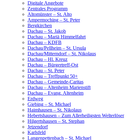
Digitale Angebote
Zentrales Programm
Altomünster – St. Alto
Ampermoching – St. Peter
Bergkirchen
Dachau – St. Jakob
Dachau – Mariä Himmelfahrt
Dachau – KDFB
Dachau/Pellheim – St. Ursula
Dachau/Mitterndorf – St. Nikolaus
Dachau – Hl. Kreuz
Dachau – Bürgertreff-Ost
Dachau – St. Peter
Dachau – Treffpunkt 50+
Dachau – Gemeinde-Caritas
Dachau – Altenheim Marienstift
Dachau – Evang. Altenheim
Erdweg
Giebing – St. Michael
Haimhausen – St. Nikolaus
Hebertshausen – Zum Allerheiligsten Welterlöser
Hilgertshausen – St. Stephan
Jetzendorf
Karlsfeld
Langenpettenbach – St. Michael