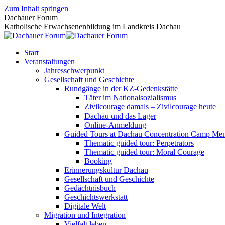
Zum Inhalt springen
Dachauer Forum
Katholische Erwachsenenbildung im Landkreis Dachau
Start
Veranstaltungen
Jahresschwerpunkt
Gesellschaft und Geschichte
Rundgänge in der KZ-Gedenkstätte
Täter im Nationalsozialismus
Zivilcourage damals – Zivilcourage heute
Dachau und das Lager
Online-Anmeldung
Guided Tours at Dachau Concentration Camp Mem
Thematic guided tour: Perpetrators
Thematic guided tour: Moral Courage
Booking
Erinnerungskultur Dachau
Gesellschaft und Geschichte
Gedächtnisbuch
Geschichtswerkstatt
Digitale Welt
Migration und Integration
Vielfalt leben