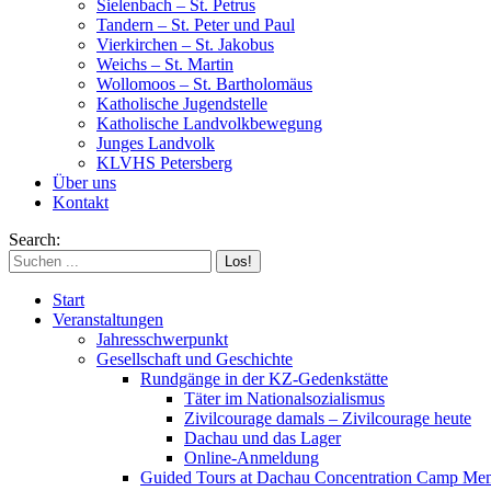
Sielenbach – St. Petrus
Tandern – St. Peter und Paul
Vierkirchen – St. Jakobus
Weichs – St. Martin
Wollomoos – St. Bartholomäus
Katholische Jugendstelle
Katholische Landvolkbewegung
Junges Landvolk
KLVHS Petersberg
Über uns
Kontakt
Search:
Start
Veranstaltungen
Jahresschwerpunkt
Gesellschaft und Geschichte
Rundgänge in der KZ-Gedenkstätte
Täter im Nationalsozialismus
Zivilcourage damals – Zivilcourage heute
Dachau und das Lager
Online-Anmeldung
Guided Tours at Dachau Concentration Camp Mem