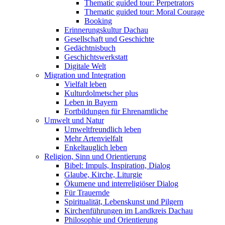
Thematic guided tour: Perpetrators
Thematic guided tour: Moral Courage
Booking
Erinnerungskultur Dachau
Gesellschaft und Geschichte
Gedächtnisbuch
Geschichtswerkstatt
Digitale Welt
Migration und Integration
Vielfalt leben
Kulturdolmetscher plus
Leben in Bayern
Fortbildungen für Ehrenamtliche
Umwelt und Natur
Umweltfreundlich leben
Mehr Artenvielfalt
Enkeltauglich leben
Religion, Sinn und Orientierung
Bibel: Impuls, Inspiration, Dialog
Glaube, Kirche, Liturgie
Ökumene und interreligiöser Dialog
Für Trauernde
Spiritualität, Lebenskunst und Pilgern
Kirchenführungen im Landkreis Dachau
Philosophie und Orientierung