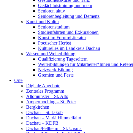
Gesundheitskurse und Tanz
Gedächtnistraining und mehr
Senioren aktiv
Seniorenbegleitung und Demenz
Kunst und Kultur
Seniorenstudium
Studienfahrten und Exkursionen
Kunst im Forum/Literatur
Poetischer Herbst
Kulturelles im Landkreis Dachau
Wissen und Weiterbildung
Qualifizierung Tageseltern
Weiterbildungen für Mitarbeiter*Innen und Refere
Netzwerk Bildung
Gremien und Feste
Orte
Digitale Angebote
Zentrales Programm
Altomünster – St. Alto
Ampermoching – St. Peter
Bergkirchen
Dachau – St. Jakob
Dachau – Mariä Himmelfahrt
Dachau – KDFB
Dachau/Pellheim – St. Ursula