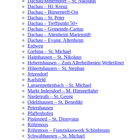
Dachau/Mitterndorf – St. Nikolaus
Dachau – Hl. Kreuz
Dachau – Bürgertreff-Ost
Dachau – St. Peter
Dachau – Treffpunkt 50+
Dachau – Gemeinde-Caritas
Dachau – Altenheim Marienstift
Dachau – Evang. Altenheim
Erdweg
Giebing – St. Michael
Haimhausen – St. Nikolaus
Hebertshausen – Zum Allerheiligsten Welterlöser
Hilgertshausen – St. Stephan
Jetzendorf
Karlsfeld
Langenpettenbach – St. Michael
Markt Indersdorf – M. Himmelfahrt
Niederroth – St. Georg
Odelzhausen – St. Benedikt
Petershausen
Pfaffenhofen
Pipinsried – St. Dionysius
Röhrmoos
Röhrmoos – Franziskuswerk Schönbrunn
Schwabhausen – St. Michael