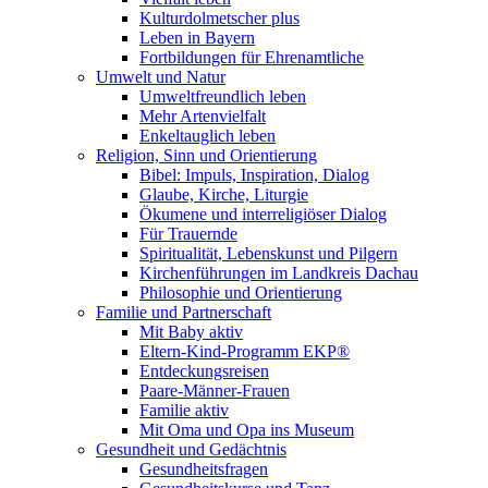
Kulturdolmetscher plus
Leben in Bayern
Fortbildungen für Ehrenamtliche
Umwelt und Natur
Umweltfreundlich leben
Mehr Artenvielfalt
Enkeltauglich leben
Religion, Sinn und Orientierung
Bibel: Impuls, Inspiration, Dialog
Glaube, Kirche, Liturgie
Ökumene und interreligiöser Dialog
Für Trauernde
Spiritualität, Lebenskunst und Pilgern
Kirchenführungen im Landkreis Dachau
Philosophie und Orientierung
Familie und Partnerschaft
Mit Baby aktiv
Eltern-Kind-Programm EKP®
Entdeckungsreisen
Paare-Männer-Frauen
Familie aktiv
Mit Oma und Opa ins Museum
Gesundheit und Gedächtnis
Gesundheitsfragen