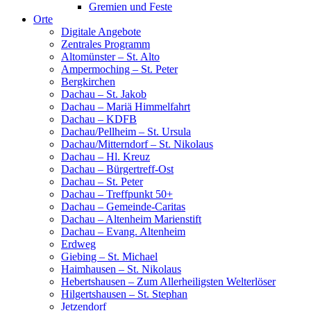
Gremien und Feste
Orte
Digitale Angebote
Zentrales Programm
Altomünster – St. Alto
Ampermoching – St. Peter
Bergkirchen
Dachau – St. Jakob
Dachau – Mariä Himmelfahrt
Dachau – KDFB
Dachau/Pellheim – St. Ursula
Dachau/Mitterndorf – St. Nikolaus
Dachau – Hl. Kreuz
Dachau – Bürgertreff-Ost
Dachau – St. Peter
Dachau – Treffpunkt 50+
Dachau – Gemeinde-Caritas
Dachau – Altenheim Marienstift
Dachau – Evang. Altenheim
Erdweg
Giebing – St. Michael
Haimhausen – St. Nikolaus
Hebertshausen – Zum Allerheiligsten Welterlöser
Hilgertshausen – St. Stephan
Jetzendorf