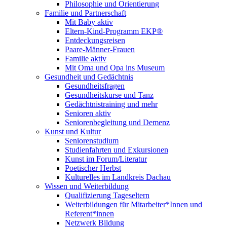
Philosophie und Orientierung
Familie und Partnerschaft
Mit Baby aktiv
Eltern-Kind-Programm EKP®
Entdeckungsreisen
Paare-Männer-Frauen
Familie aktiv
Mit Oma und Opa ins Museum
Gesundheit und Gedächtnis
Gesundheitsfragen
Gesundheitskurse und Tanz
Gedächtnistraining und mehr
Senioren aktiv
Seniorenbegleitung und Demenz
Kunst und Kultur
Seniorenstudium
Studienfahrten und Exkursionen
Kunst im Forum/Literatur
Poetischer Herbst
Kulturelles im Landkreis Dachau
Wissen und Weiterbildung
Qualifizierung Tageseltern
Weiterbildungen für Mitarbeiter*Innen und
Referent*innen
Netzwerk Bildung