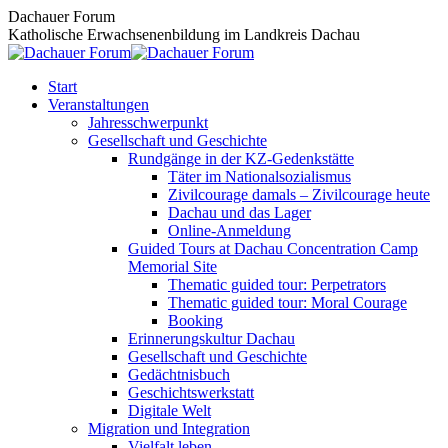
Zum
Dachauer Forum
Inhalt
Katholische Erwachsenenbildung im Landkreis Dachau
springen
Start
Veranstaltungen
Jahresschwerpunkt
Gesellschaft und Geschichte
Rundgänge in der KZ-Gedenkstätte
Täter im Nationalsozialismus
Zivilcourage damals – Zivilcourage heute
Dachau und das Lager
Online-Anmeldung
Guided Tours at Dachau Concentration Camp
Memorial Site
Thematic guided tour: Perpetrators
Thematic guided tour: Moral Courage
Booking
Erinnerungskultur Dachau
Gesellschaft und Geschichte
Gedächtnisbuch
Geschichtswerkstatt
Digitale Welt
Migration und Integration
Vielfalt leben