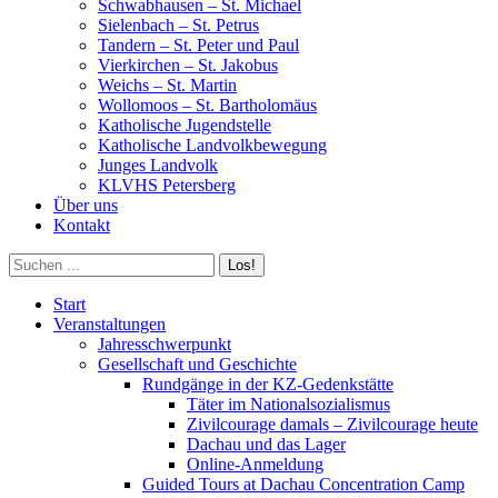
Schwabhausen – St. Michael
Sielenbach – St. Petrus
Tandern – St. Peter und Paul
Vierkirchen – St. Jakobus
Weichs – St. Martin
Wollomoos – St. Bartholomäus
Katholische Jugendstelle
Katholische Landvolkbewegung
Junges Landvolk
KLVHS Petersberg
Über uns
Kontakt
Search:
Start
Veranstaltungen
Jahresschwerpunkt
Gesellschaft und Geschichte
Rundgänge in der KZ-Gedenkstätte
Täter im Nationalsozialismus
Zivilcourage damals – Zivilcourage heute
Dachau und das Lager
Online-Anmeldung
Guided Tours at Dachau Concentration Camp