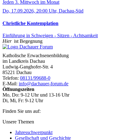
Jeden 3. Mittwoch im Monat
Do, 17.09.2026, 20:00 Uhr, Dachau-Süd
Christliche Kontemplation
Einführung in Schweigen - Sitzen - Achtsamkeit
Hier
ist Begegnung
Katholische Erwachsenenbildung
im Landkreis Dachau
Ludwig-Ganghofer-Str. 4
85221 Dachau
Telefon:
08131/99688-0
E-Mail:
info@dachauer-forum.de
Öffnungszeiten
Mo, Do: 9-12 Uhr und 13-16 Uhr
Di, Mi, Fr: 9-12 Uhr
Finden Sie uns auf:
Facebook
YouTube
Newsletter
Unsere Themen
Jahresschwerpunkt
Gesellschaft und Geschichte