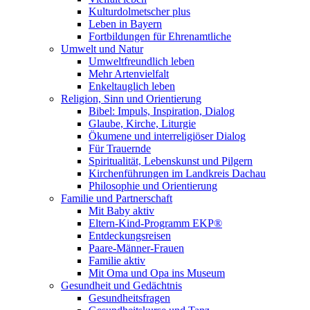
Kulturdolmetscher plus
Leben in Bayern
Fortbildungen für Ehrenamtliche
Umwelt und Natur
Umweltfreundlich leben
Mehr Artenvielfalt
Enkeltauglich leben
Religion, Sinn und Orientierung
Bibel: Impuls, Inspiration, Dialog
Glaube, Kirche, Liturgie
Ökumene und interreligiöser Dialog
Für Trauernde
Spiritualität, Lebenskunst und Pilgern
Kirchenführungen im Landkreis Dachau
Philosophie und Orientierung
Familie und Partnerschaft
Mit Baby aktiv
Eltern-Kind-Programm EKP®
Entdeckungsreisen
Paare-Männer-Frauen
Familie aktiv
Mit Oma und Opa ins Museum
Gesundheit und Gedächtnis
Gesundheitsfragen