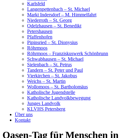
Karlsfeld
Langenpettenbach – St. Michael
Markt Indersdorf – M. Himmelfahrt
Niederroth – St. Georg
Odelzhausen – St. Benedikt
Petershausen
Pfaffenhofen
Pipinsried – St. Dionysius
Röhrmoos
Röhrmoos – Franziskuswerk Schönbrunn
Schwabhausen – St. Michael
Sielenbach – St. Petrus
Tandern – St. Peter und Paul
Vierkirchen – St. Jakobus
Weichs – St. Martin
Wollomoos – St. Bartholomäus
Katholische Jugendstelle
Katholische Landvolkbewegung
Junges Landvolk
KLVHS Petersberg
Über uns
Kontakt
Oasen-Tag für Menschen in