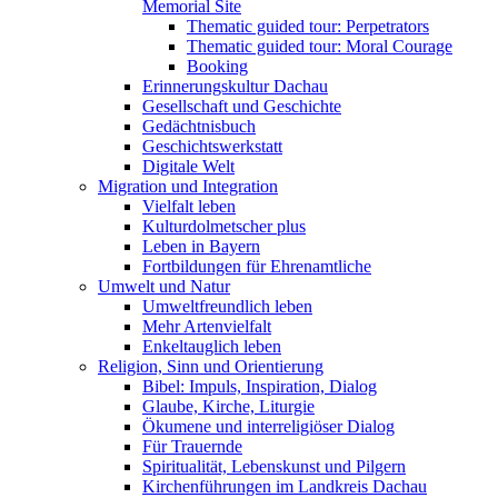
Memorial Site
Thematic guided tour: Perpetrators
Thematic guided tour: Moral Courage
Booking
Erinnerungskultur Dachau
Gesellschaft und Geschichte
Gedächtnisbuch
Geschichtswerkstatt
Digitale Welt
Migration und Integration
Vielfalt leben
Kulturdolmetscher plus
Leben in Bayern
Fortbildungen für Ehrenamtliche
Umwelt und Natur
Umweltfreundlich leben
Mehr Artenvielfalt
Enkeltauglich leben
Religion, Sinn und Orientierung
Bibel: Impuls, Inspiration, Dialog
Glaube, Kirche, Liturgie
Ökumene und interreligiöser Dialog
Für Trauernde
Spiritualität, Lebenskunst und Pilgern
Kirchenführungen im Landkreis Dachau