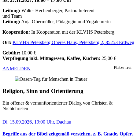
Sa, 27.11.2027, 10:00 – 17:00 Uhr
Leitung:
Walter Hechenberger, Pastoralreferent
und Team
Leitung:
Anja Obermüller, Pädagogin und Yogalehrerin
Kooperation:
In Kooperation mit der KLVHS Petersberg
Ort:
KLVHS Petersberg Oberes Haus, Petersberg 2, 85253 Erdweg
Gebühr:
10,00 €
Verpflegung inkl. Mittagessen, Kaffee, Kuchen:
25,00 €
Plätze frei
ANMELDEN
Religion, Sinn und Orientierung
Ein offener & vernunft­orientierter Dialog von Christen &
Nichtchristen
Di, 15.09.2026, 19:00 Uhr, Dachau
Begriffe aus der Bibel zeitgemäß verstehen, z. B. Gnade, Opfer,