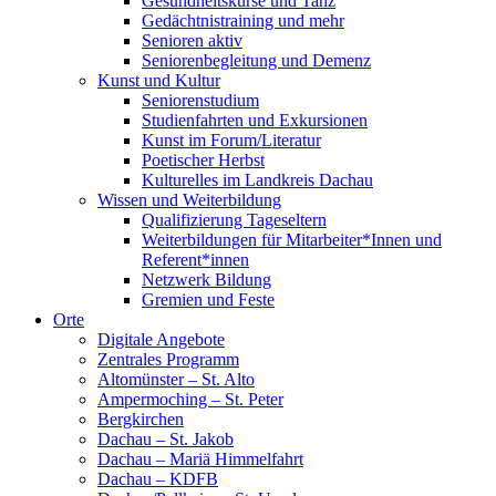
Gesundheitskurse und Tanz
Gedächtnistraining und mehr
Senioren aktiv
Seniorenbegleitung und Demenz
Kunst und Kultur
Seniorenstudium
Studienfahrten und Exkursionen
Kunst im Forum/Literatur
Poetischer Herbst
Kulturelles im Landkreis Dachau
Wissen und Weiterbildung
Qualifizierung Tageseltern
Weiterbildungen für Mitarbeiter*Innen und
Referent*innen
Netzwerk Bildung
Gremien und Feste
Orte
Digitale Angebote
Zentrales Programm
Altomünster – St. Alto
Ampermoching – St. Peter
Bergkirchen
Dachau – St. Jakob
Dachau – Mariä Himmelfahrt
Dachau – KDFB