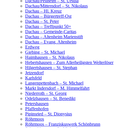
Dachau/Pellheim – St. Ursula
Dachau/Mitterndorf – St. Nikolaus
Dachau – Hl. Kreuz
Dachau – Bürgertreff-Ost
Dachau – St. Peter
Dachau – Treffpunkt 50+
Dachau – Gemeinde-Caritas
Dachau – Altenheim Marienstift
Dachau – Evang. Altenheim
Erdweg
Giebing – St. Michael
Haimhausen – St. Nikolaus
Hebertshausen – Zum Allerheiligsten Welterlöser
Hilgertshausen – St. Stephan
Jetzendorf
Karlsfeld
Langenpettenbach – St. Michael
Markt Indersdorf – M. Himmelfahrt
Niederroth – St. Georg
Odelzhausen – St. Benedikt
Petershausen
Pfaffenhofen
Pipinsried – St. Dionysius
Röhrmoos
Röhrmoos – Franziskuswerk Schönbrunn