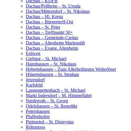
Dachau – KDFB
Dachau/Pellheim – St. Ursula
Dachau/Mitterndorf – St. Nikolaus
Dachau – Hl. Kreuz
Dachau – Bürgertreff-Ost
Dachau – St. Peter
Dachau – Treffpunkt 50+
Dachau – Gemeinde-Caritas
Dachau – Altenheim Marienstift
Dachau – Evang. Altenheim
Erdweg
Giebing – St. Michael
Haimhausen – St. Nikolaus
Hebertshausen – Zum Allerheiligsten Welterlöser
Hilgertshausen – St. Stephan
Jetzendorf
Karlsfeld
Langenpettenbach – St. Michael
Markt Indersdorf – M. Himmelfahrt
Niederroth – St. Georg
Odelzhausen – St. Benedikt
Petershausen
Pfaffenhofen
Pipinsried – St. Dionysius
Röhrmoos