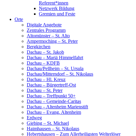
Referent*innen
Netzwerk Bildung
Gremien und Feste
Orte
Digitale Angebote
Zentrales Programm
Altomünster – St. Alto
Ampermoching – St. Peter
Bergkirchen
Dachau – St. Jakob
Dachau – Mariä Himmelfahrt
Dachau – KDFB
Dachau/Pellheim – St. Ursula
Dachau/Mitterndorf – St. Nikolaus
Dachau – Hl. Kreuz
Dachau – Bürgertreff-Ost
Dachau – St. Peter
Dachau – Treffpunkt 50+
Dachau – Gemeinde-Caritas
Dachau – Altenheim Marienstift
Dachau – Evang. Altenheim
Erdweg
Giebing – St. Michael
Haimhausen – St. Nikolaus
Hebertshausen – Zum Allerheiligsten Welterlöser