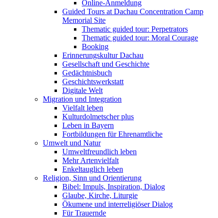
Online-Anmeldung
Guided Tours at Dachau Concentration Camp
Memorial Site
Thematic guided tour: Perpetrators
Thematic guided tour: Moral Courage
Booking
Erinnerungskultur Dachau
Gesellschaft und Geschichte
Gedächtnisbuch
Geschichtswerkstatt
Digitale Welt
Migration und Integration
Vielfalt leben
Kulturdolmetscher plus
Leben in Bayern
Fortbildungen für Ehrenamtliche
Umwelt und Natur
Umweltfreundlich leben
Mehr Artenvielfalt
Enkeltauglich leben
Religion, Sinn und Orientierung
Bibel: Impuls, Inspiration, Dialog
Glaube, Kirche, Liturgie
Ökumene und interreligiöser Dialog
Für Trauernde