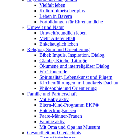
Vielfalt leben
Kulturdolmetscher plus
Leben in Bayern
Fortbildungen für Ehrenamtliche
Umwelt und Natur
Umweltfreundlich leben
Mehr Artenvielfalt
Enkeltauglich leben
Religion, Sinn und Orientierung
Bibel: Impuls, Inspiration, Dialog
Glaube, Kirche, Liturgie
Ökumene und interreligiöser Dialog
Für Trauernde
Spiritualität, Lebenskunst und Pilgern
Kirchenführungen im Landkreis Dachau
Philosophie und Orientierung
Familie und Partnerschaft
Mit Baby aktiv
Eltern-Kind-Programm EKP®
Entdeckungsreisen
Paare-Männer-Frauen
Familie aktiv
Mit Oma und Opa ins Museum
Gesundheit und Gedächtnis