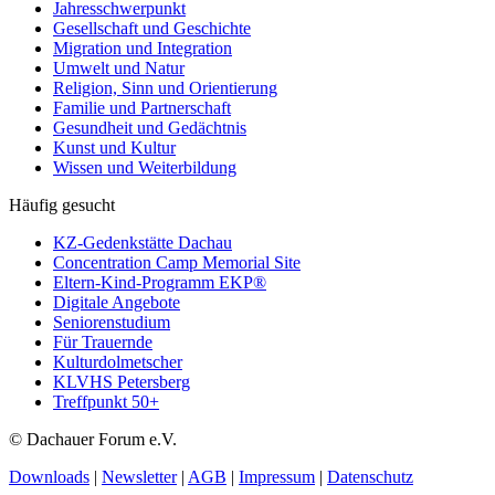
Jahresschwerpunkt
Gesellschaft und Geschichte
Migration und Integration
Umwelt und Natur
Religion, Sinn und Orientierung
Familie und Partnerschaft
Gesundheit und Gedächtnis
Kunst und Kultur
Wissen und Weiterbildung
Häufig gesucht
KZ-Gedenkstätte Dachau
Concentration Camp Memorial Site
Eltern-Kind-Programm EKP®
Digitale Angebote
Seniorenstudium
Für Trauernde
Kulturdolmetscher
KLVHS Petersberg
Treffpunkt 50+
© Dachauer Forum e.V.
Downloads
|
Newsletter
|
AGB
|
Impressum
|
Datenschutz