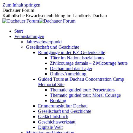
Zum Inhalt springen
Dachauer Forum
Katholische Erwachsenenbildung im Landkreis Dachau
Start
Veranstaltungen
Jahresschwerpunkt
Gesellschaft und Geschichte
Rundgänge in der KZ-Gedenkstätte
Täter im Nationalsozialismus
Zivilcourage damals – Zivilcourage heute
Dachau und das Lager
Online-Anmeldung
Guided Tours at Dachau Concentration Camp
Memorial Site
Thematic guided tour: Perpetrators
Thematic guided tour: Moral Courage
Booking
Erinnerungskultur Dachau
Gesellschaft und Geschichte
Gedächtnisbuch
Geschichtswerkstatt
Digitale Welt
Migration und Integration