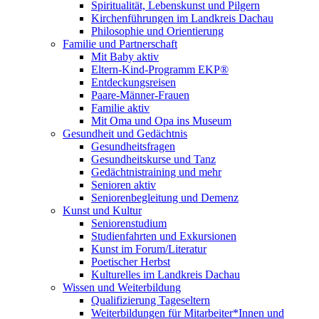
Spiritualität, Lebenskunst und Pilgern
Kirchenführungen im Landkreis Dachau
Philosophie und Orientierung
Familie und Partnerschaft
Mit Baby aktiv
Eltern-Kind-Programm EKP®
Entdeckungsreisen
Paare-Männer-Frauen
Familie aktiv
Mit Oma und Opa ins Museum
Gesundheit und Gedächtnis
Gesundheitsfragen
Gesundheitskurse und Tanz
Gedächtnistraining und mehr
Senioren aktiv
Seniorenbegleitung und Demenz
Kunst und Kultur
Seniorenstudium
Studienfahrten und Exkursionen
Kunst im Forum/Literatur
Poetischer Herbst
Kulturelles im Landkreis Dachau
Wissen und Weiterbildung
Qualifizierung Tageseltern
Weiterbildungen für Mitarbeiter*Innen und