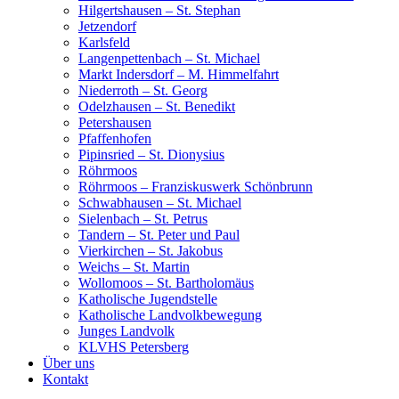
Hilgertshausen – St. Stephan
Jetzendorf
Karlsfeld
Langenpettenbach – St. Michael
Markt Indersdorf – M. Himmelfahrt
Niederroth – St. Georg
Odelzhausen – St. Benedikt
Petershausen
Pfaffenhofen
Pipinsried – St. Dionysius
Röhrmoos
Röhrmoos – Franziskuswerk Schönbrunn
Schwabhausen – St. Michael
Sielenbach – St. Petrus
Tandern – St. Peter und Paul
Vierkirchen – St. Jakobus
Weichs – St. Martin
Wollomoos – St. Bartholomäus
Katholische Jugendstelle
Katholische Landvolkbewegung
Junges Landvolk
KLVHS Petersberg
Über uns
Kontakt