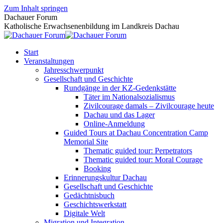
Zum Inhalt springen
Dachauer Forum
Katholische Erwachsenenbildung im Landkreis Dachau
Start
Veranstaltungen
Jahresschwerpunkt
Gesellschaft und Geschichte
Rundgänge in der KZ-Gedenkstätte
Täter im Nationalsozialismus
Zivilcourage damals – Zivilcourage heute
Dachau und das Lager
Online-Anmeldung
Guided Tours at Dachau Concentration Camp
Memorial Site
Thematic guided tour: Perpetrators
Thematic guided tour: Moral Courage
Booking
Erinnerungskultur Dachau
Gesellschaft und Geschichte
Gedächtnisbuch
Geschichtswerkstatt
Digitale Welt
Migration und Integration