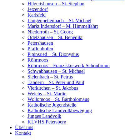
Hilgertshausen – St. Stephan
Jetzendorf
Karlsfeld
Langenpettenbach – St. Michael
Markt Indersdorf – M. Himmelfahrt
Niederroth – St. Georg
Odelzhausen – St. Benedikt
Petershausen
Pfaffenhofen
Pipinsried – St. Dionysius
Röhrmoos
Röhrmoos – Franziskuswerk Schönbrunn
Schwabhausen – St. Michael
Sielenbach – St. Petrus
Tandern – St. Peter und Paul
Vierkirchen – St. Jakobus
Weichs – St. Martin
Wollomoos – St. Bartholomäus
Katholische Jugendstelle
Katholische Landvolkbewegung
Junges Landvolk
KLVHS Petersberg
Über uns
Kontakt