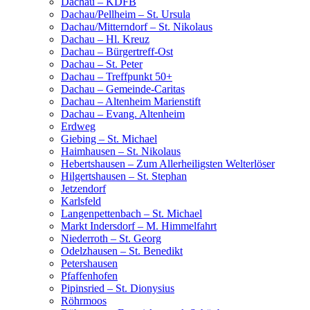
Dachau – KDFB
Dachau/Pellheim – St. Ursula
Dachau/Mitterndorf – St. Nikolaus
Dachau – Hl. Kreuz
Dachau – Bürgertreff-Ost
Dachau – St. Peter
Dachau – Treffpunkt 50+
Dachau – Gemeinde-Caritas
Dachau – Altenheim Marienstift
Dachau – Evang. Altenheim
Erdweg
Giebing – St. Michael
Haimhausen – St. Nikolaus
Hebertshausen – Zum Allerheiligsten Welterlöser
Hilgertshausen – St. Stephan
Jetzendorf
Karlsfeld
Langenpettenbach – St. Michael
Markt Indersdorf – M. Himmelfahrt
Niederroth – St. Georg
Odelzhausen – St. Benedikt
Petershausen
Pfaffenhofen
Pipinsried – St. Dionysius
Röhrmoos