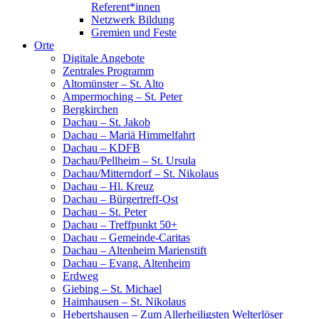
Referent*innen
Netzwerk Bildung
Gremien und Feste
Orte
Digitale Angebote
Zentrales Programm
Altomünster – St. Alto
Ampermoching – St. Peter
Bergkirchen
Dachau – St. Jakob
Dachau – Mariä Himmelfahrt
Dachau – KDFB
Dachau/Pellheim – St. Ursula
Dachau/Mitterndorf – St. Nikolaus
Dachau – Hl. Kreuz
Dachau – Bürgertreff-Ost
Dachau – St. Peter
Dachau – Treffpunkt 50+
Dachau – Gemeinde-Caritas
Dachau – Altenheim Marienstift
Dachau – Evang. Altenheim
Erdweg
Giebing – St. Michael
Haimhausen – St. Nikolaus
Hebertshausen – Zum Allerheiligsten Welterlöser