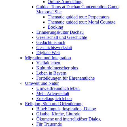
Online-Anmeldung
Guided Tours at Dachau Concentration Camp
Memorial Site
Thematic guided tour: Perpetrators
Thematic guided tour: Moral Courage
Booking
Erinnerungskultur Dachau
Gesellschaft und Geschichte
Gedächtnisbuch
Geschichtswerkstatt
Digitale Welt
Migration und Integration
Vielfalt leben
Kulturdolmetscher plus
Leben in Bayern
Fortbildungen für Ehrenamtliche
Umwelt und Natur
Umweltfreundlich leben
Mehr Artenvielfalt
Enkeltauglich leben
Religion, Sinn und Orientierung
Bibel: Impuls, Inspiration, Dialog
Glaube, Kirche, Liturgie
Ökumene und interreligiöser Dialog
Für Trauernde