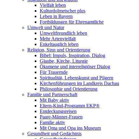
Vielfalt leben
Kulturdolmetscher plus
Leben in Bayern
Fortbildungen für Ehrenamtliche
Umwelt und Natur
Umweltfreundlich leben
Mehr Artenvielfalt
Enkeltauglich leben
Religion, Sinn und Orientierung
Bibel: Impuls, Inspiration, Dialog
Glaube, Kirche, Liturgie
Ökumene und interreligiöser Dialog
Für Trauernde
Spiritualität, Lebenskunst und Pilgern
Kirchenführungen im Landkreis Dachau
Philosophie und Orientierung
Familie und Partnerschaft
Mit Baby aktiv
Eltern-Kind-Programm EKP®
Entdeckungsreisen
Paare-Männer-Frauen
Familie aktiv
Mit Oma und Opa ins Museum
Gesundheit und Gedächtnis