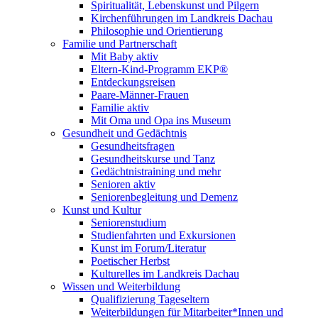
Spiritualität, Lebenskunst und Pilgern
Kirchenführungen im Landkreis Dachau
Philosophie und Orientierung
Familie und Partnerschaft
Mit Baby aktiv
Eltern-Kind-Programm EKP®
Entdeckungsreisen
Paare-Männer-Frauen
Familie aktiv
Mit Oma und Opa ins Museum
Gesundheit und Gedächtnis
Gesundheitsfragen
Gesundheitskurse und Tanz
Gedächtnistraining und mehr
Senioren aktiv
Seniorenbegleitung und Demenz
Kunst und Kultur
Seniorenstudium
Studienfahrten und Exkursionen
Kunst im Forum/Literatur
Poetischer Herbst
Kulturelles im Landkreis Dachau
Wissen und Weiterbildung
Qualifizierung Tageseltern
Weiterbildungen für Mitarbeiter*Innen und