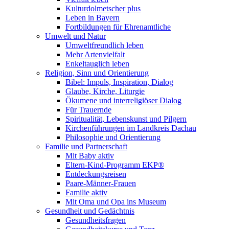
Kulturdolmetscher plus
Leben in Bayern
Fortbildungen für Ehrenamtliche
Umwelt und Natur
Umweltfreundlich leben
Mehr Artenvielfalt
Enkeltauglich leben
Religion, Sinn und Orientierung
Bibel: Impuls, Inspiration, Dialog
Glaube, Kirche, Liturgie
Ökumene und interreligiöser Dialog
Für Trauernde
Spiritualität, Lebenskunst und Pilgern
Kirchenführungen im Landkreis Dachau
Philosophie und Orientierung
Familie und Partnerschaft
Mit Baby aktiv
Eltern-Kind-Programm EKP®
Entdeckungsreisen
Paare-Männer-Frauen
Familie aktiv
Mit Oma und Opa ins Museum
Gesundheit und Gedächtnis
Gesundheitsfragen