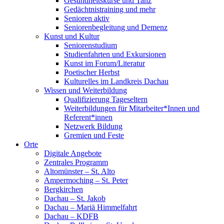
Gesundheitskurse und Tanz
Gedächtnistraining und mehr
Senioren aktiv
Seniorenbegleitung und Demenz
Kunst und Kultur
Seniorenstudium
Studienfahrten und Exkursionen
Kunst im Forum/Literatur
Poetischer Herbst
Kulturelles im Landkreis Dachau
Wissen und Weiterbildung
Qualifizierung Tageseltern
Weiterbildungen für Mitarbeiter*Innen und
Referent*innen
Netzwerk Bildung
Gremien und Feste
Orte
Digitale Angebote
Zentrales Programm
Altomünster – St. Alto
Ampermoching – St. Peter
Bergkirchen
Dachau – St. Jakob
Dachau – Mariä Himmelfahrt
Dachau – KDFB