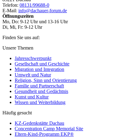
Telefon:
08131/99688-0
E-Mail:
info@dachauer-forum.de
Öffnungszeiten
Mo, Do: 9-12 Uhr und 13-16 Uhr
Di, Mi, Fr: 9-12 Uhr
Finden Sie uns auf:
Facebook
YouTube
Newsletter
Unsere Themen
Jahresschwerpunkt
Gesellschaft und Geschichte
Migration und Integration
Umwelt und Natur
Religion, Sinn und Orientierung
Familie und Partnerschaft
Gesundheit und Gedächtnis
Kunst und Kultur
Wissen und Weiterbildung
Häufig gesucht
KZ-Gedenkstätte Dachau
Concentration Camp Memorial Site
Eltern-Kind-Programm EKP®