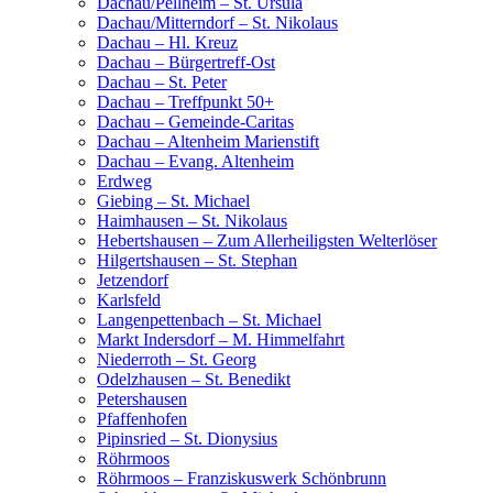
Dachau/Pellheim – St. Ursula
Dachau/Mitterndorf – St. Nikolaus
Dachau – Hl. Kreuz
Dachau – Bürgertreff-Ost
Dachau – St. Peter
Dachau – Treffpunkt 50+
Dachau – Gemeinde-Caritas
Dachau – Altenheim Marienstift
Dachau – Evang. Altenheim
Erdweg
Giebing – St. Michael
Haimhausen – St. Nikolaus
Hebertshausen – Zum Allerheiligsten Welterlöser
Hilgertshausen – St. Stephan
Jetzendorf
Karlsfeld
Langenpettenbach – St. Michael
Markt Indersdorf – M. Himmelfahrt
Niederroth – St. Georg
Odelzhausen – St. Benedikt
Petershausen
Pfaffenhofen
Pipinsried – St. Dionysius
Röhrmoos
Röhrmoos – Franziskuswerk Schönbrunn