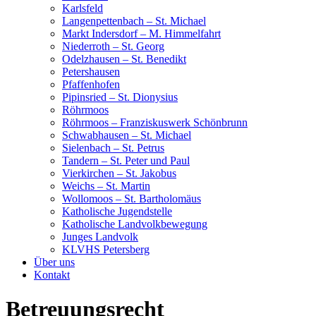
Karlsfeld
Langenpettenbach – St. Michael
Markt Indersdorf – M. Himmelfahrt
Niederroth – St. Georg
Odelzhausen – St. Benedikt
Petershausen
Pfaffenhofen
Pipinsried – St. Dionysius
Röhrmoos
Röhrmoos – Franziskuswerk Schönbrunn
Schwabhausen – St. Michael
Sielenbach – St. Petrus
Tandern – St. Peter und Paul
Vierkirchen – St. Jakobus
Weichs – St. Martin
Wollomoos – St. Bartholomäus
Katholische Jugendstelle
Katholische Landvolkbewegung
Junges Landvolk
KLVHS Petersberg
Über uns
Kontakt
Betreuungsrecht