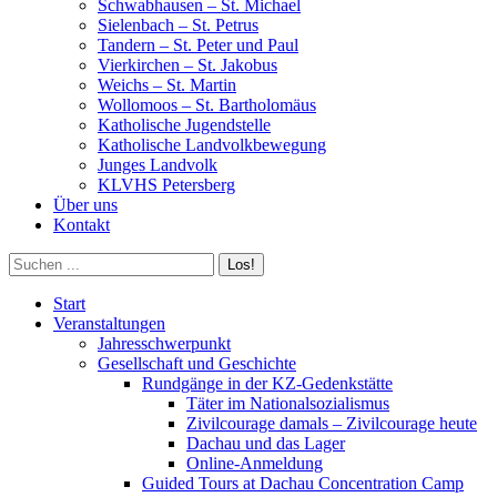
Schwabhausen – St. Michael
Sielenbach – St. Petrus
Tandern – St. Peter und Paul
Vierkirchen – St. Jakobus
Weichs – St. Martin
Wollomoos – St. Bartholomäus
Katholische Jugendstelle
Katholische Landvolkbewegung
Junges Landvolk
KLVHS Petersberg
Über uns
Kontakt
Search:
Start
Veranstaltungen
Jahresschwerpunkt
Gesellschaft und Geschichte
Rundgänge in der KZ-Gedenkstätte
Täter im Nationalsozialismus
Zivilcourage damals – Zivilcourage heute
Dachau und das Lager
Online-Anmeldung
Guided Tours at Dachau Concentration Camp