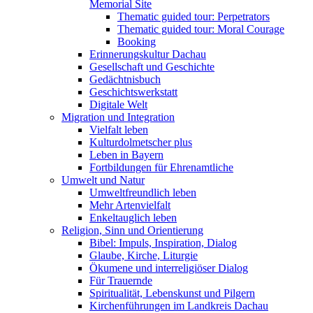
Memorial Site
Thematic guided tour: Perpetrators
Thematic guided tour: Moral Courage
Booking
Erinnerungskultur Dachau
Gesellschaft und Geschichte
Gedächtnisbuch
Geschichtswerkstatt
Digitale Welt
Migration und Integration
Vielfalt leben
Kulturdolmetscher plus
Leben in Bayern
Fortbildungen für Ehrenamtliche
Umwelt und Natur
Umweltfreundlich leben
Mehr Artenvielfalt
Enkeltauglich leben
Religion, Sinn und Orientierung
Bibel: Impuls, Inspiration, Dialog
Glaube, Kirche, Liturgie
Ökumene und interreligiöser Dialog
Für Trauernde
Spiritualität, Lebenskunst und Pilgern
Kirchenführungen im Landkreis Dachau