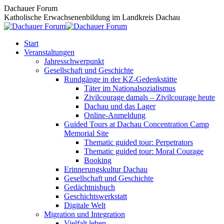
Zum
Dachauer Forum
Inhalt
Katholische Erwachsenenbildung im Landkreis Dachau
springen
Start
Veranstaltungen
Jahresschwerpunkt
Gesellschaft und Geschichte
Rundgänge in der KZ-Gedenkstätte
Täter im Nationalsozialismus
Zivilcourage damals – Zivilcourage heute
Dachau und das Lager
Online-Anmeldung
Guided Tours at Dachau Concentration Camp
Memorial Site
Thematic guided tour: Perpetrators
Thematic guided tour: Moral Courage
Booking
Erinnerungskultur Dachau
Gesellschaft und Geschichte
Gedächtnisbuch
Geschichtswerkstatt
Digitale Welt
Migration und Integration
Vielfalt leben