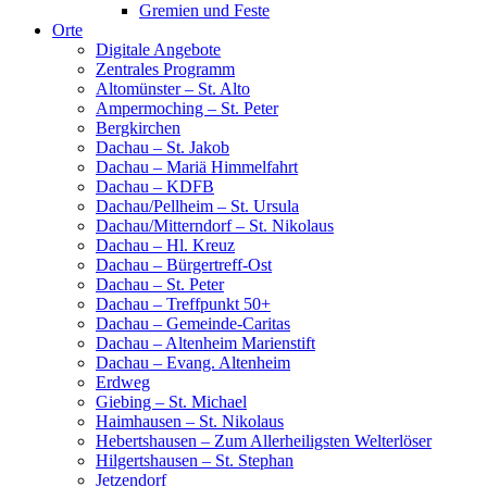
Gremien und Feste
Orte
Digitale Angebote
Zentrales Programm
Altomünster – St. Alto
Ampermoching – St. Peter
Bergkirchen
Dachau – St. Jakob
Dachau – Mariä Himmelfahrt
Dachau – KDFB
Dachau/Pellheim – St. Ursula
Dachau/Mitterndorf – St. Nikolaus
Dachau – Hl. Kreuz
Dachau – Bürgertreff-Ost
Dachau – St. Peter
Dachau – Treffpunkt 50+
Dachau – Gemeinde-Caritas
Dachau – Altenheim Marienstift
Dachau – Evang. Altenheim
Erdweg
Giebing – St. Michael
Haimhausen – St. Nikolaus
Hebertshausen – Zum Allerheiligsten Welterlöser
Hilgertshausen – St. Stephan
Jetzendorf