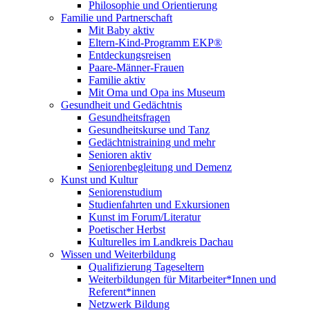
Philosophie und Orientierung
Familie und Partnerschaft
Mit Baby aktiv
Eltern-Kind-Programm EKP®
Entdeckungsreisen
Paare-Männer-Frauen
Familie aktiv
Mit Oma und Opa ins Museum
Gesundheit und Gedächtnis
Gesundheitsfragen
Gesundheitskurse und Tanz
Gedächtnistraining und mehr
Senioren aktiv
Seniorenbegleitung und Demenz
Kunst und Kultur
Seniorenstudium
Studienfahrten und Exkursionen
Kunst im Forum/Literatur
Poetischer Herbst
Kulturelles im Landkreis Dachau
Wissen und Weiterbildung
Qualifizierung Tageseltern
Weiterbildungen für Mitarbeiter*Innen und
Referent*innen
Netzwerk Bildung