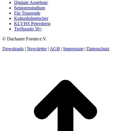
Digitale Angebote
Seniorenstudium
Für Trauernde
Kulturdolmetscher
KLVHS Petersberg
Treffpunkt 50+
© Dachauer Forum e.V.
Downloads
|
Newsletter
|
AGB
|
Impressum
|
Datenschutz
t
T