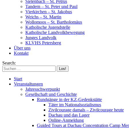
Sielenbach – St. Petrus
Tandern – St. Peter und Paul
Vierkirchen – St. Jakobus
Weichs – St. Martin
Wollomoos – St. Bartholomäus
Katholische Jugendstelle
Katholische Landvolkbewegung
Junges Landvolk
KLVHS Petersberg
Über uns
Kontakt
Search:
Start
Veranstaltungen
Jahresschwerpunkt
Gesellschaft und Geschichte
Rundgänge in der KZ-Gedenkstätte
Täter im Nationalsozialismus
Zivilcourage damals – Zivilcourage heute
Dachau und das Lager
Online-Anmeldung
Guided Tours at Dachau Concentration Camp Mem