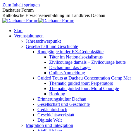
Zum Inhalt springen
Dachauer Forum
Katholische Erwachsenenbildung im Landkreis Dachau
Start
Veranstaltungen
Jahresschwerpunkt
Gesellschaft und Geschichte
Rundgänge in der KZ-Gedenkstätte
Täter im Nationalsozialismus
Zivilcourage damals – Zivilcourage heute
Dachau und das Lager
Online-Anmeldung
Guided Tours at Dachau Concentration Camp Mem
Thematic guided tour: Perpetrators
Thematic guided tour: Moral Courage
Booking
Erinnerungskultur Dachau
Gesellschaft und Geschichte
Gedächtnisbuch
Geschichtswerkstatt
Digitale Welt
Migration und Integration
Vielfalt leben