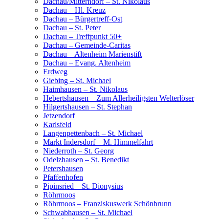
Dachau/Mitterndorf – St. Nikolaus
Dachau – Hl. Kreuz
Dachau – Bürgertreff-Ost
Dachau – St. Peter
Dachau – Treffpunkt 50+
Dachau – Gemeinde-Caritas
Dachau – Altenheim Marienstift
Dachau – Evang. Altenheim
Erdweg
Giebing – St. Michael
Haimhausen – St. Nikolaus
Hebertshausen – Zum Allerheiligsten Welterlöser
Hilgertshausen – St. Stephan
Jetzendorf
Karlsfeld
Langenpettenbach – St. Michael
Markt Indersdorf – M. Himmelfahrt
Niederroth – St. Georg
Odelzhausen – St. Benedikt
Petershausen
Pfaffenhofen
Pipinsried – St. Dionysius
Röhrmoos
Röhrmoos – Franziskuswerk Schönbrunn
Schwabhausen – St. Michael