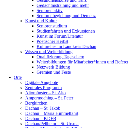
Gesundheitskurse und Tanz
Gedächtnistraining und mehr
Senioren aktiv
Seniorenbegleitung und Demenz
Kunst und Kultur
Seniorenstudium
Studienfahrten und Exkursionen
Kunst im Forum/Literatur
Poetischer Herbst
Kulturelles im Landkreis Dachau
Wissen und Weiterbildung
Qualifizierung Tageseltern
Weiterbildungen für Mitarbeiter*Innen und Refere
Netzwerk Bildung
Gremien und Feste
Orte
Digitale Angebote
Zentrales Programm
Altomünster – St. Alto
Ampermoching – St. Peter
Bergkirchen
Dachau – St. Jakob
Dachau – Mariä Himmelfahrt
Dachau – KDFB
Dachau/Pellheim – St. Ursula