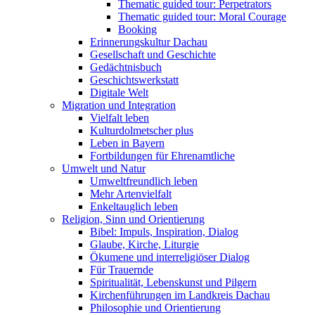
Thematic guided tour: Perpetrators
Thematic guided tour: Moral Courage
Booking
Erinnerungskultur Dachau
Gesellschaft und Geschichte
Gedächtnisbuch
Geschichtswerkstatt
Digitale Welt
Migration und Integration
Vielfalt leben
Kulturdolmetscher plus
Leben in Bayern
Fortbildungen für Ehrenamtliche
Umwelt und Natur
Umweltfreundlich leben
Mehr Artenvielfalt
Enkeltauglich leben
Religion, Sinn und Orientierung
Bibel: Impuls, Inspiration, Dialog
Glaube, Kirche, Liturgie
Ökumene und interreligiöser Dialog
Für Trauernde
Spiritualität, Lebenskunst und Pilgern
Kirchenführungen im Landkreis Dachau
Philosophie und Orientierung