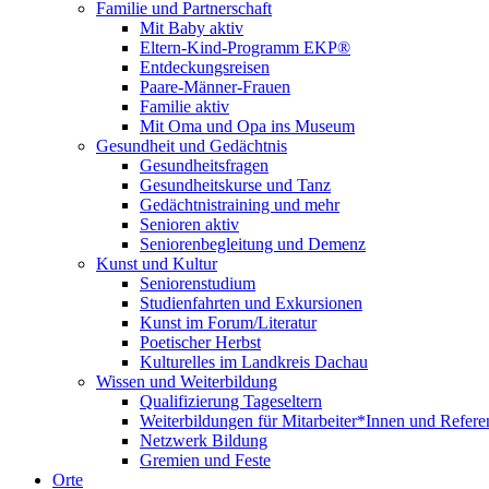
Familie und Partnerschaft
Mit Baby aktiv
Eltern-Kind-Programm EKP®
Entdeckungsreisen
Paare-Männer-Frauen
Familie aktiv
Mit Oma und Opa ins Museum
Gesundheit und Gedächtnis
Gesundheitsfragen
Gesundheitskurse und Tanz
Gedächtnistraining und mehr
Senioren aktiv
Seniorenbegleitung und Demenz
Kunst und Kultur
Seniorenstudium
Studienfahrten und Exkursionen
Kunst im Forum/Literatur
Poetischer Herbst
Kulturelles im Landkreis Dachau
Wissen und Weiterbildung
Qualifizierung Tageseltern
Weiterbildungen für Mitarbeiter*Innen und Refere
Netzwerk Bildung
Gremien und Feste
Orte