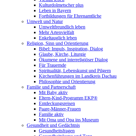
Kulturdolmetscher plus
Leben in Bayern
Fortbildungen für Ehrenamtliche
Umwelt und Natur
Umweltfreundlich leben
Mehr Artenvielfalt
Enkeltauglich leben
Religion, Sinn und Orientierung
Bibel: Impuls, Inspiration, Dialog
Glaube, Kirche, Liturgie
Ökumene und interreligiöser Dialog
Für Trauernde
Spiritualität, Lebenskunst und Pilgern
Kirchenführungen im Landkreis Dachau
Philosophie und Orientierung
Familie und Partnerschaft
Mit Baby aktiv
Eltern-Kind-Programm EKP®
Entdeckungsreisen
Paare-Männer-Frauen
Familie aktiv
Mit Oma und Opa ins Museum
Gesundheit und Gedächtnis
Gesundheitsfragen