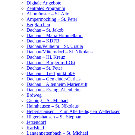
Digitale Angebote
Zentrales Programm
Altomünster – St. Alto
Ampermoching – St. Peter
Bergkirchen
Dachau – St. Jakob
Dachau – Mariä Himmelfahrt
Dachau – KDFB
Dachau/Pellheim – St. Ursula
Dachau/Mitterndorf – St. Nikolaus
Dachau – Hl. Kreuz
Dachau – Bürgertreff-Ost
Dachau – St. Peter
Dachau – Treffpunkt 50+
Dachau – Gemeinde-Caritas
Dachau – Altenheim Marienstift
Dachau – Evang. Altenheim
Erdweg
Giebing – St. Michael
Haimhausen – St. Nikolaus
Hebertshausen – Zum Allerheiligsten Welterlöser
Hilgertshausen – St. Stephan
Jetzendorf
Karlsfeld
Langenpettenbach – St. Michael